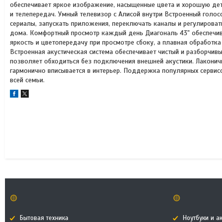
обеспечивает яркое изображение, насыщенные цвета и хорошую дет
и телепередач. Умный телевизор с Алисой внутри Встроенный голо
сериалы, запускать приложения, переключать каналы и регулировать
дома. Комфортный просмотр каждый день Диагональ 43" обеспечив
яркость и цветопередачу при просмотре сбоку, а плавная обработк
Встроенная акустическая система обеспечивает чистый и разборчив
позволяет обходиться без подключения внешней акустики. Лакони
гармонично вписывается в интерьер. Поддержка популярных серви
всей семьи.
🟡
🟡
Бытовая техника
Ноутбуки и а