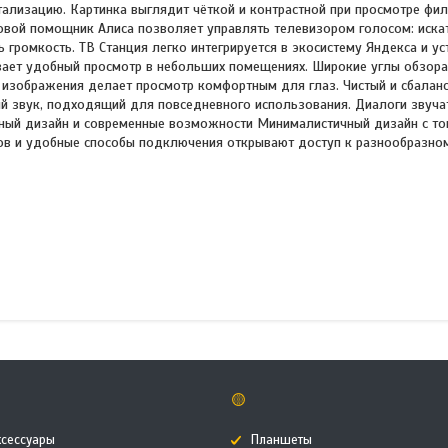
ализацию. Картинка выглядит чёткой и контрастной при просмотре фил
совой помощник Алиса позволяет управлять телевизором голосом: иска
 громкость. ТВ Станция легко интегрируется в экосистему Яндекса и ус
ает удобный просмотр в небольших помещениях. Широкие углы обзора
а изображения делает просмотр комфортным для глаз. Чистый и сбалан
ый звук, подходящий для повседневного использования. Диалоги звучат
чный дизайн и современные возможности Минималистичный дизайн с т
сов и удобные способы подключения открывают доступ к разнообразно
🟡
ксессуары
Планшеты