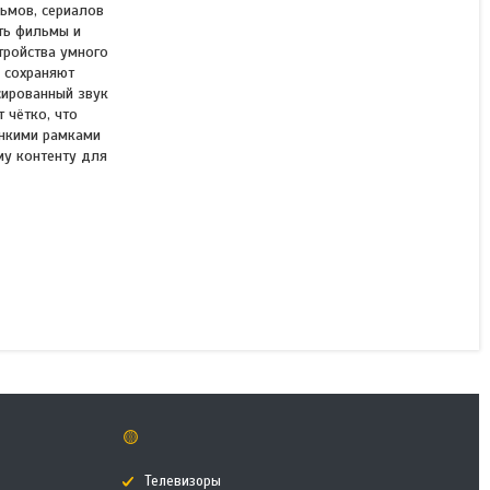
ьмов, сериалов
ть фильмы и
тройства умного
 сохраняют
сированный звук
ТВ Станция Яндекс Бейсик
 чётко, что
QLED 43"
онкими рамками
му контенту для
В наличии
189 990 ₸
КУПИТЬ
🟡
Телевизоры