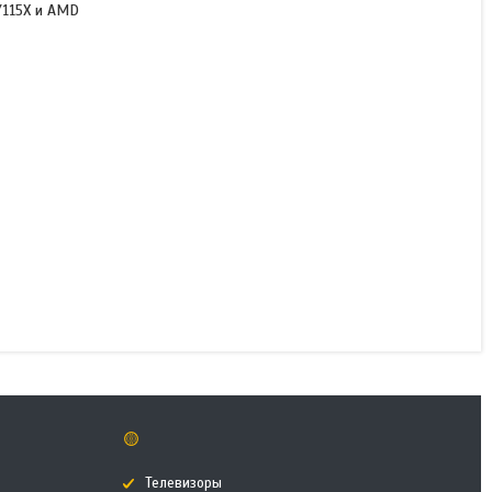
/115X и AMD
Кулер для процессора
Jonsbo CR-1000 V2
PRO(ARGB) Black
В наличии
15 900 ₸
КУПИТЬ
🟡
Телевизоры