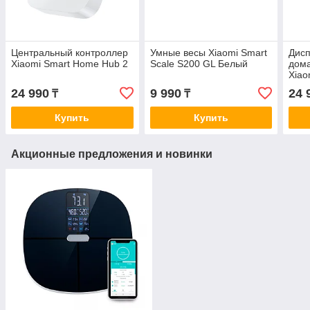
Центральный контроллер
Умные весы Xiaomi Smart
Дисп
Xiaomi Smart Home Hub 2
Scale S200 GL Белый
дом
Xiao
2 Б
24 990
9 990
24 
₸
₸
Купить
Купить
Акционные предложения и новинки