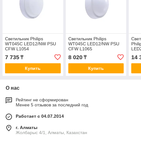
Cветильник Philips
Cветильник Philips
Свет
WT045C LED12/NW PSU
WT045C LED12/NW PSU
Phil
CFW L1054
CFW L1065
LED
7 735
8 020
14 
₸
₸
Купить
Купить
О нас
Рейтинг не сформирован
Менее 5 отзывов за последний год
Работает с 04.07.2014
г. Алматы
Жолбарыс 4/1, Алматы, Казахстан