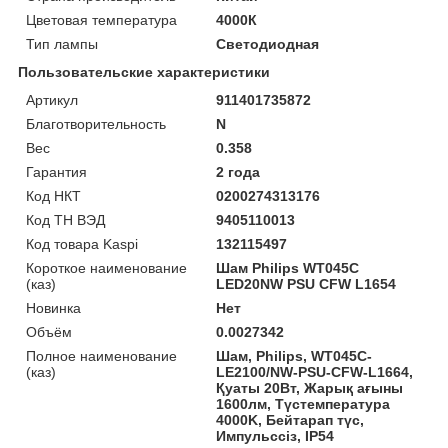
Цветовая температура
4000К
Тип лампы
Светодиодная
Пользовательские характеристики
Артикул
911401735872
Благотворительность
N
Вес
0.358
Гарантия
2 года
Код НКТ
0200274313176
Код ТН ВЭД
9405110013
Код товара Kaspi
132115497
Короткое наименование
Шам Philips WT045C
(каз)
LED20NW PSU CFW L1654
Новинка
Нет
Объём
0.0027342
Полное наименование
Шам, Philips, WT045C-
(каз)
LE2100/NW-PSU-CFW-L1664,
Қуаты 20Вт, Жарық ағыны
1600лм, Түстемпература
4000K, Бейтарап түс,
Импульссіз, IP54