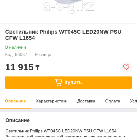
Cветильник Philips WT045C LED20NW PSU
CFW L1654
В наличии
Код: 56067
Розница
11 915
₸
Купить
Описание
Характеристики
Доставка
Оплата
Усл
Описание
Cветильник Philips WT045C LED20NW PSU CFW L1654
Экономичный светодиодный светильник для внутреннего и