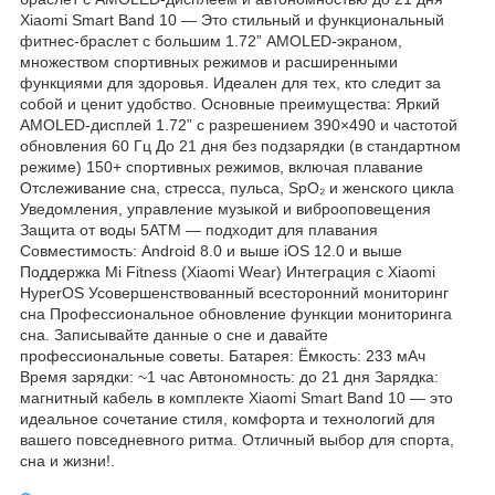
Xiaomi Smart Band 10 — Это стильный и функциональный
фитнес-браслет с большим 1.72” AMOLED-экраном,
множеством спортивных режимов и расширенными
функциями для здоровья. Идеален для тех, кто следит за
собой и ценит удобство. Основные преимущества: Яркий
AMOLED-дисплей 1.72” с разрешением 390×490 и частотой
обновления 60 Гц До 21 дня без подзарядки (в стандартном
режиме) 150+ спортивных режимов, включая плавание
Отслеживание сна, стресса, пульса, SpO₂ и женского цикла
Уведомления, управление музыкой и виброоповещения
Защита от воды 5ATM — подходит для плавания
Совместимость: Android 8.0 и выше iOS 12.0 и выше
Поддержка Mi Fitness (Xiaomi Wear) Интеграция с Xiaomi
HyperOS Усовершенствованный всесторонний мониторинг
сна Профессиональное обновление функции мониторинга
сна. Записывайте данные о сне и давайте
профессиональные советы. Батарея: Ёмкость: 233 мАч
Время зарядки: ~1 час Автономность: до 21 дня Зарядка:
магнитный кабель в комплекте Xiaomi Smart Band 10 — это
идеальное сочетание стиля, комфорта и технологий для
вашего повседневного ритма. Отличный выбор для спорта,
сна и жизни!.