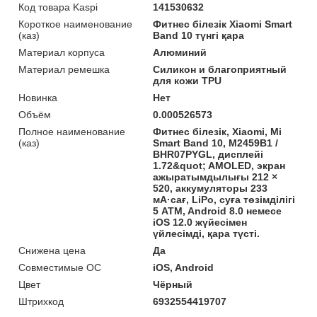
Код товара Kaspi
141530632
Короткое наименование
Фитнес білезік Xiaomi Smart
(каз)
Band 10 түнгі қара
Материал корпуса
Алюминий
Материал ремешка
Силикон и благоприятный
для кожи TPU
Новинка
Нет
Объём
0.000526573
Полное наименование
Фитнес білезік, Xiaomi, Mi
(каз)
Smart Band 10, M2459B1 /
BHR07PYGL, дисплейі
1.72&quot; AMOLED, экран
ажыратымдылығы 212 ×
520, аккумуляторы 233
мА·сағ, LiPo, суға төзімділігі
5 ATM, Android 8.0 немесе
iOS 12.0 жүйесімен
үйлесімді, қара түсті.
Снижена цена
Да
Совместимые ОС
iOS, Android
Цвет
Чёрный
Штрихкод
6932554419707