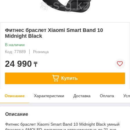
Фитнес браслет Xiaomi Smart Band 10
Midnight Black
В наличии
Код: 77889
Розница
24 990
₸
Купить
Описание
Характеристики
Доставка
Оплата
Усл
Описание
Фитнес браслет Xiaomi Smart Band 10 Midnight Black умный
браслет с AMOLED-дисплеем и автономностью до 21 дня