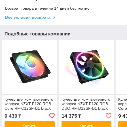
Возврат товара в течение 14 дней бесплатно
Все условия возврата
Подобные товары компании
Кулер для компьютерного
Кулер для компьютерного
Куле
корпуса NZXT F120 RGB
корпуса NZXT F120 RGB
кор
Core RF-C12SF-B1 Black
DUO RF-D12SF-B1 Black
Core
9 430
14 375
9 4
₸
₸
Купить
Купить