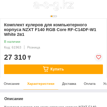
Комплект кулеров для компьютерного
корпуса NZXT F140 RGB Core RF-C14DF-W1
White 2в1
В наличии
Код: 61963
Розница
27 310
₸
Купить
Описание
Характеристики
Доставка
Оплата
Ус
Описание
Комплект кулеров для компьютерного корпуса NZXT F140