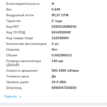
Благотворительность
N
Вес
0.639
Воздушный поток
90,37 CFM
Гарантия
2 года
Код НКТ
0200210088243
Код ТН ВЭД
8414592000
Код товара Kaspi
122536954
Количество вентиляторов
2 шт
Новинка
Нет
Объём
0.002386313
Размеры вентилятора
140 мм
(ДхШхВ)
Скорость вращения
500-1500 об/мин
Снижена цена
Да
Уровень шума
34.3 dBA
Штрихкод
5056547203034
Скрыть