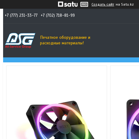
Создать сайт
на Satu.kz
+7 (777) 231-33-77
+7 (702) 718-81-99
Печатное оборудование и
расходные материалы!