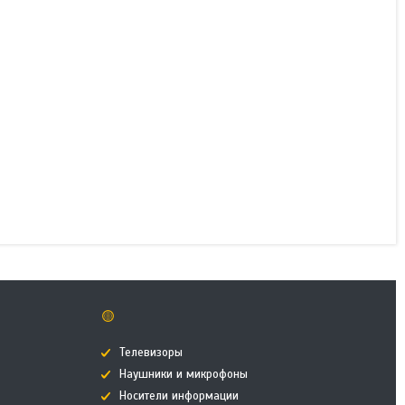
Кулер для
компьютерного корпуса
NZXT F120 RGB DUO RF-
D12SF-B1 Black
В наличии
14 375 ₸
КУПИТЬ
🟡
Телевизоры
Наушники и микрофоны
Носители информации