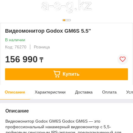
Видеомонитор Godox GM6S 5.5"
В наличии
Код: 76270
Розница
156 990
₸
Купить
Описание
Характеристики
Доставка
Оплата
Усл
Описание
Видеомонитор Godox GM6S Godox GM6S — это
профессиональный накамерный видеомонитор с 5,5-
дюймовым сенсорным IPS-экраном, предназначенный для