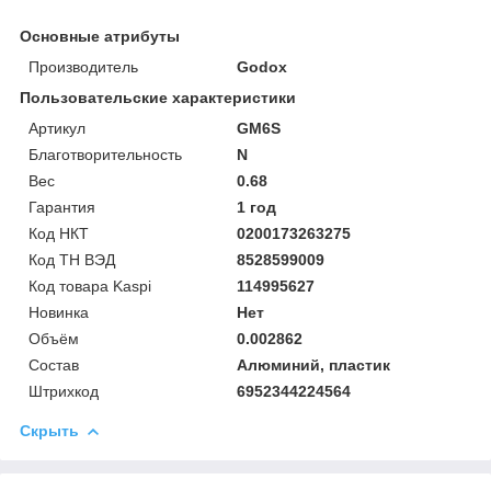
Основные атрибуты
Производитель
Godox
Пользовательские характеристики
Артикул
GM6S
Благотворительность
N
Вес
0.68
Гарантия
1 год
Код НКТ
0200173263275
Код ТН ВЭД
8528599009
Код товара Kaspi
114995627
Новинка
Нет
Объём
0.002862
Состав
Алюминий, пластик
Штрихкод
6952344224564
Скрыть