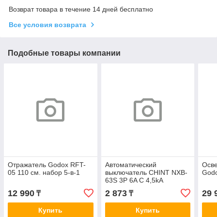
Возврат товара в течение 14 дней бесплатно
Все условия возврата
Подобные товары компании
Отражатель Godox RFT-
Автоматический
Осве
05 110 см. набор 5-в-1
выключатель CHINT NXB-
God
63S 3P 6A C 4,5kA
12 990
2 873
29 
₸
₸
Купить
Купить