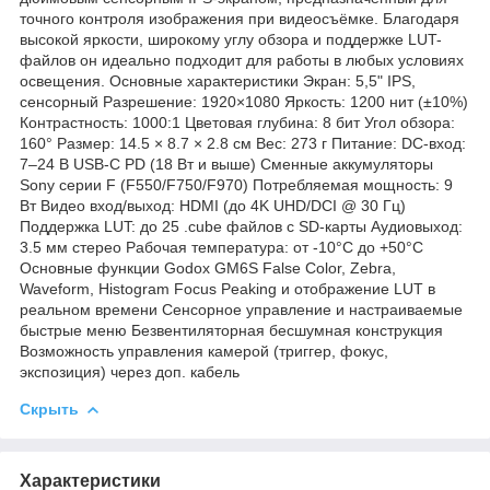
точного контроля изображения при видеосъёмке. Благодаря
высокой яркости, широкому углу обзора и поддержке LUT-
файлов он идеально подходит для работы в любых условиях
освещения. Основные характеристики Экран: 5,5" IPS,
сенсорный Разрешение: 1920×1080 Яркость: 1200 нит (±10%)
Контрастность: 1000:1 Цветовая глубина: 8 бит Угол обзора:
160° Размер: 14.5 × 8.7 × 2.8 см Вес: 273 г Питание: DC-вход:
7–24 В USB-C PD (18 Вт и выше) Сменные аккумуляторы
Sony серии F (F550/F750/F970) Потребляемая мощность: 9
Вт Видео вход/выход: HDMI (до 4K UHD/DCI @ 30 Гц)
Поддержка LUT: до 25 .cube файлов с SD-карты Аудиовыход:
3.5 мм стерео Рабочая температура: от -10°C до +50°C
Основные функции Godox GM6S False Color, Zebra,
Waveform, Histogram Focus Peaking и отображение LUT в
реальном времени Сенсорное управление и настраиваемые
быстрые меню Безвентиляторная бесшумная конструкция
Возможность управления камерой (триггер, фокус,
экспозиция) через доп. кабель
Скрыть
Характеристики