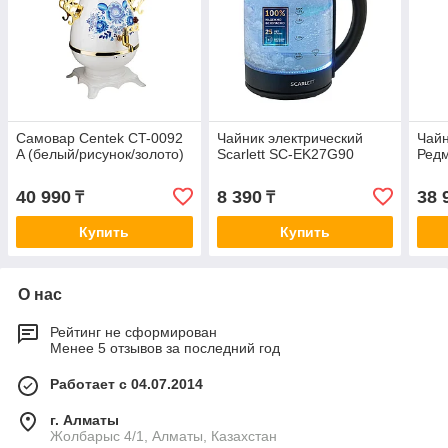
Самовар Centek CT-0092
Чайник электрический
Чайн
A (белый/рисунок/золото)
Scarlett SC-EK27G90
Ред
40 990
8 390
38 
₸
₸
Купить
Купить
О нас
Рейтинг не сформирован
Менее 5 отзывов за последний год
Работает с 04.07.2014
г. Алматы
Жолбарыс 4/1, Алматы, Казахстан