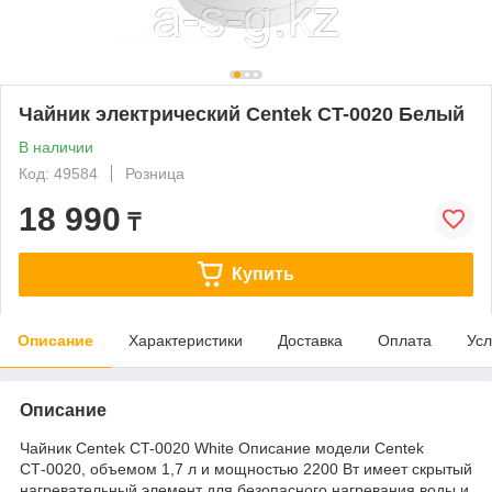
Чайник электрический Centek CT-0020 Белый
В наличии
Код: 49584
Розница
18 990
₸
Купить
Описание
Характеристики
Доставка
Оплата
Усл
Описание
Чайник Centek CT-0020 White Описание модели Centek
СТ-0020, объемом 1,7 л и мощностью 2200 Вт имеет скрытый
нагревательный элемент для безопасного нагревания воды и