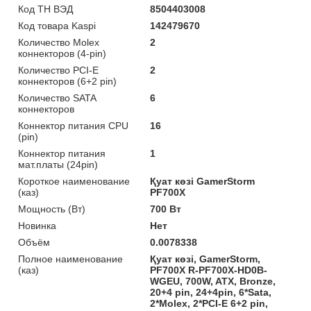
Код ТН ВЭД
8504403008
Код товара Kaspi
142479670
Количество Molex
2
коннекторов (4-pin)
Количество PCI-E
2
коннекторов (6+2 pin)
Количество SATA
6
коннекторов
Коннектор питания CPU
16
(pin)
Коннектор питания
1
мат.платы (24pin)
Короткое наименование
Қуат көзі GamerStorm
(каз)
PF700X
Мощность (Bт)
700 Вт
Новинка
Нет
Объём
0.0078338
Полное наименование
Қуат көзі, GamerStorm,
(каз)
PF700X R-PF700X-HD0B-
WGEU, 700W, ATX, Bronze,
20+4 pin, 24+4pin, 6*Sata,
2*Molex, 2*PCI-E 6+2 pin,