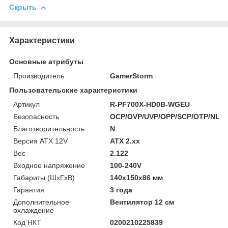
Скрыть
Характеристики
Основные атрибуты
Производитель
GamerStorm
Пользовательские характеристики
Артикул
R-PF700X-HD0B-WGEU
Безопасность
OCP/OVP/UVP/OPP/SCP/OTP/NLO/
Благотворительность
N
Версия ATX 12V
ATX 2.xx
Вес
2.122
Входное напряжение
100-240V
Габариты (ШхГхВ)
140x150x86 мм
Гарантия
3 года
Дополнительное
Вентилятор 12 см
охлаждение
Код НКТ
0200210225839