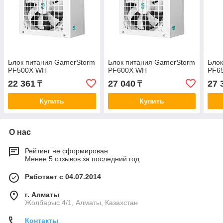
Блок питания GamerStorm
Блок питания GamerStorm
Блок
PF500X WH
PF600X WH
PF6
22 361
27 040
27 
₸
₸
Купить
Купить
О нас
Рейтинг не сформирован
Менее 5 отзывов за последний год
Работает с 04.07.2014
г. Алматы
Жолбарыс 4/1, Алматы, Казахстан
Контакты