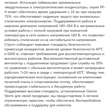
питания. Используя тайваньские премиальные
твердотельные и электролитические конденсаторы, серия PF-
X может обеспечить время удержания ≥ 16 мс при нагрузке
75%, что обеспечивает надежную защиту при аномальных
отключениях электроэнергии. Поддерживается работа в
широком диапазоне напряжений 180–264 В и экстремальные
условия работы с полной нагрузкой при комнатной
температуре в сети низкого напряжения 160 В, что позволяет
избежать отключения из-за нестабильности напряжения.
Строго соблюдает мировые стандарты безопасности,
превосходя конкурентов, включая уровни безопасности 40℃
и 5000 м, отвечает требованиям для высокотемпературных и
высокогорных районов. Высококачественный долговечный
вентилятор с подшипником продлевает срок службы на 30%
по сравнению с обычным вентилятором и может непрерывно
работать 7×24 часа в среде с температурой 40℃. Между тем,
аэродинамическая конструкция, основанная на компоновке
печатной платы и сопротивлении потоку, обеспечивает
превосходную стабильность и бесшумную работу.
Поддерживая высокие стандарты, установленные Gamer
Storm для своей продукции, мы предоставляем 3-летнюю
ограниченную гарантию, чтобы обеспечить бесперебойное
обслуживание и поддержку для клиентов.