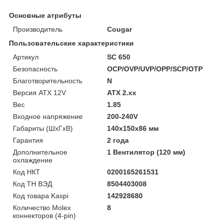
Основные атрибуты
Производитель
Cougar
Пользовательские характеристики
Артикул
SC 650
Безопасность
OCP/OVP/UVP/OPP/SCP/OTP
Благотворительность
N
Версия ATX 12V
ATX 2.xx
Вес
1.85
Входное напряжение
200-240V
Габариты (ШхГхВ)
140x150x86 мм
Гарантия
2 года
Дополнительное
1 Вентилятор (120 мм)
охлаждение
Код НКТ
0200165261531
Код ТН ВЭД
8504403008
Код товара Kaspi
142928680
Количество Molex
8
коннекторов (4-pin)