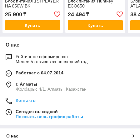
Блок питания 1STPLAYER
Блок питания Huntkey
Блок
HA 650W BK
ECO650
ATLA
25 900
24 494
38 
₸
₸
Купить
Купить
О нас
Рейтинг не сформирован
Менее 5 отзывов за последний год
Работает с 04.07.2014
г. Алматы
Жолбарыс 4/1, Алматы, Казахстан
Контакты
Сегодня выходной
Показать весь график работы
О нас