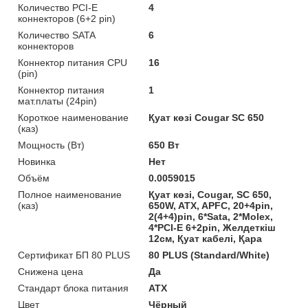
Количество PCI-E
4
коннекторов (6+2 pin)
Количество SATA
6
коннекторов
Коннектор питания CPU
16
(pin)
Коннектор питания
1
мат.платы (24pin)
Короткое наименование
Қуат көзі Cougar SC 650
(каз)
Мощность (Bт)
650 Вт
Новинка
Нет
Объём
0.0059015
Полное наименование
Қуат көзі, Cougar, SC 650,
(каз)
650W, ATX, APFC, 20+4pin,
2(4+4)pin, 6*Sata, 2*Molex,
4*PCI-E 6+2pin, Желдеткіш
12см, Қуат кабелі, Қара
Сертификат БП 80 PLUS
80 PLUS (Standard/White)
Снижена цена
Да
Стандарт блока питания
ATX
Цвет
Чёрный