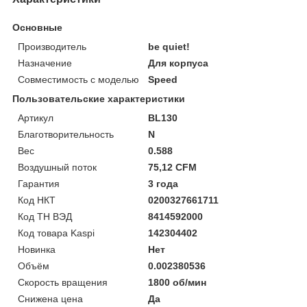
Основные
Производитель
be quiet!
Назначение
Для корпуса
Совместимость с моделью
Speed
Пользовательские характеристики
Артикул
BL130
Благотворительность
N
Вес
0.588
Воздушный поток
75,12 CFM
Гарантия
3 года
Код НКТ
0200327661711
Код ТН ВЭД
8414592000
Код товара Kaspi
142304402
Новинка
Нет
Объём
0.002380536
Скорость вращения
1800 об/мин
Снижена цена
Да