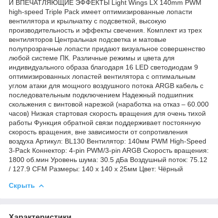
И ВПЕЧАТЛЯЮЩИЕ ЭФФЕКТЫ Light Wings LX 140mm PWM
high-speed Triple Pack имеет оптимизированные лопасти
вентилятора и крыльчатку с подсветкой, высокую
производительность и эффекты свечения. Комплект из трех
вентиляторов Центральная подсветка и матовые
полупрозрачные лопасти придают визуальное совершенство
любой системе ПК. Различные режимы и цвета для
индивидуального образа благодаря 16 LED светодиодам 9
оптимизированных лопастей вентилятора с оптимальным
углом атаки для мощного воздушного потока ARGB кабель с
последовательным подключением Надежный подшипник
скольжения с винтовой нарезкой (наработка на отказ – 60.000
часов) Низкая стартовая скорость вращения для очень тихой
работы Функция обратной связи поддерживает постоянную
скорость вращения, вне зависимости от сопротивления
воздуха Артикул: BL130 Вентилятор: 140мм PWM High-Speed
3-Pack Коннектор: 4-pin PWM/3-pin ARGB Скорость вращения:
1800 об.мин Уровень шума: 30.5 дБа Воздушный поток: 75.12
/ 127.9 CFM Размеры: 140 x 140 x 25мм Цвет: Чёрный
Скрыть
Характеристики