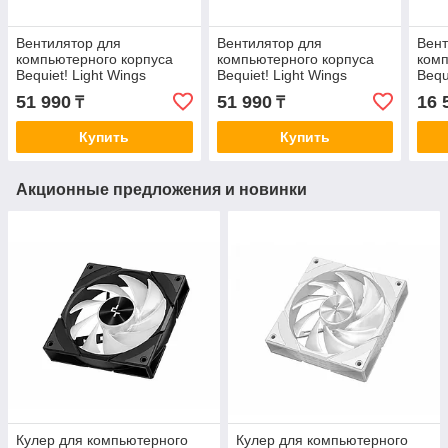
Вентилятор для
Вентилятор для
Вент
компьютерного корпуса
компьютерного корпуса
комп
Bequiet! Light Wings
Bequiet! Light Wings
Bequ
140mm PWM ARGB Triple
140mm PWM high-speed
120
51 990
51 990
16 
₸
₸
Pack
ARGB Triple-Pack
ARG
Купить
Купить
Акционные предложения и новинки
Кулер для компьютерного
Кулер для компьютерного