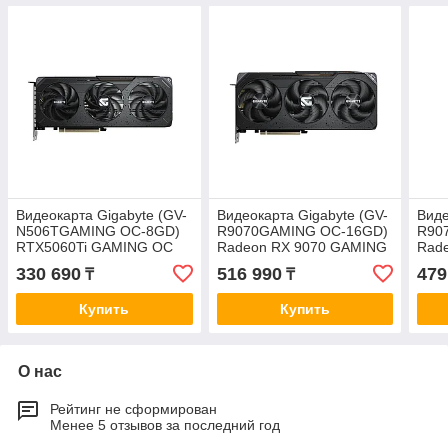
Видеокарта Gigabyte (GV-
Видеокарта Gigabyte (GV-
Виде
N506TGAMING OC-8GD)
R9070GAMING OC-16GD)
R90
RTX5060Ti GAMING OC
Radeon RX 9070 GAMING
Rad
8G
OC 16G
GAM
330 690
516 990
479
₸
₸
Купить
Купить
О нас
Рейтинг не сформирован
Менее 5 отзывов за последний год