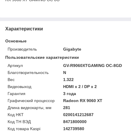
Характеристики
Основные
Производитель
Gigabyte
Пользовательские характеристики
Артикул
GV-R9060XTGAMING OC-8GD
Благотворительность
N
Вес
1.322
Видеовыход
HDMI x 2 / DP x 2
Гарантия
3 года
Графический процессор
Radeon RX 9060 XT
Длина видеокарты, мм
281
Код НКТ
0200141212687
Код ТН ВЭД
8471800000
Код товара Kaspi
142739580