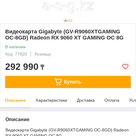
Видеокарта Gigabyte (GV-R9060XTGAMING
OC-8GD) Radeon RX 9060 XT GAMING OC 8G
В наличии
Код: 77820
Розница
292 990
₸
Купить
Описание
Характеристики
Доставка
Оплата
Усл
Описание
Видеокарта Gigabyte (GV-R9060XTGAMING OC-8GD) Radeon
RX 9060 XT GAMING OC 8G