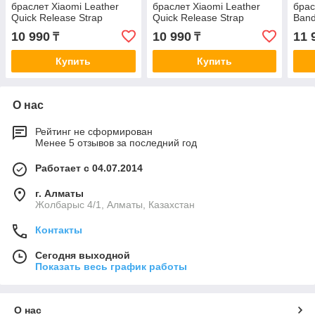
браслет Xiaomi Leather
браслет Xiaomi Leather
брас
Quick Release Strap
Quick Release Strap
Band
Glacier Blue
Sakura Pink
10 990
10 990
11 
₸
₸
Купить
Купить
О нас
Рейтинг не сформирован
Менее 5 отзывов за последний год
Работает с 04.07.2014
г. Алматы
Жолбарыс 4/1, Алматы, Казахстан
Контакты
Сегодня выходной
Показать весь график работы
О нас