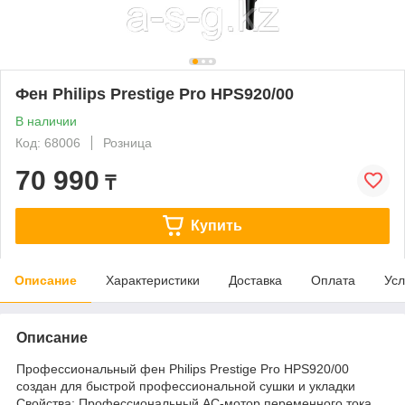
Фен Philips Prestige Pro HPS920/00
В наличии
Код: 68006
Розница
70 990
₸
Купить
Описание
Характеристики
Доставка
Оплата
Усл
Описание
Профессиональный фен Philips Prestige Pro HPS920/00
создан для быстрой профессиональной сушки и укладки
Свойства: Профессиональный AC-мотор переменного тока