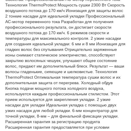
Технология ThermoProtect Мощность сушки 2300 Вт Скорость
воздушного потока до 170 км/ч Ионизация для защиты волос
2 тонкие насадки для идеальной укладки Профессиональный
AC-мотор переменного тока Разработан для получения
профессионального результата, он достигает скорости
воздушного потока до 170 км/ч. 6 режимов скорости и
температуры для максимального контроля. 2 узкие насадки
для создания идеальной укладки: 6 мм и 8 мм Ионизация для
гладких волос без спутывания Отрицательно заряженные
ионы снимают статическое электричество, способствуют
закрытию волосяных чешуек, улучшают общее состояние
волос, придают им дополнительный блеск. Результат — ваши
волосы гладенькие, сияющие и шелковистые. Технология
ThermoProtect Оптимальная температура сушки волос и их
дополнительная защита от перегрева. Холодный обдув
Кнопка подачи мощного потока холодного воздуха,
используется каждым профессиональным стилистом. Этот
прием используется для закрепления укладки. 2 узкие
насадки для укладки Идеальная укладка с помощью двух
узких насадок для любой укладки. 6-мм концентратор для
точной укладки, 8-мм – для финальной фиксации укладки.
Расширенная гарантия за регистрацию продукта
Расширенная гарантия предоставляется при условии