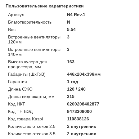
Пользовательские характеристики
Артикул
N4 Rev.1
Благотворительность
N
Вес
5.54
Встроенные вентиляторы
3
120мм
Встроенные вентиляторы
3
140мм
Высота кулера для
163
процессора, мм
Габариты (ШхГхВ)
446х204х396мм
Гарантия
1 год
Длина СЖО
120 / 240
Длина видеокарты, мм
315
Код НКТ
0200208402877
Код ТН ВЭД
8473308000
Код товара Kaspi
110838126
Количество отсеков 2.5
2 внутренних
Количество отсеков 3.5
2 внутренних