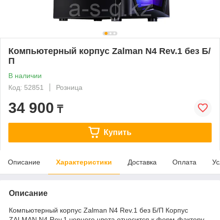
Компьютерный корпус Zalman N4 Rev.1 без Б/
П
В наличии
Код: 52851
Розница
34 900
₸
Купить
Описание
Характеристики
Доставка
Оплата
Ус
Описание
Компьютерный корпус Zalman N4 Rev.1 без Б/П Корпус
ZALMAN N4 Rev.1 черного цвета относится к форм-фактору