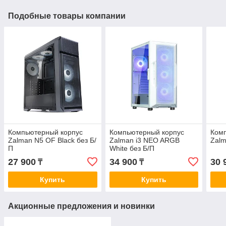
Подобные товары компании
Компьютерный корпус
Компьютерный корпус
Ком
Zalman N5 OF Black без Б/
Zalman i3 NEO ARGB
Zalm
П
White без Б/П
27 900
34 900
30 
₸
₸
Купить
Купить
Акционные предложения и новинки