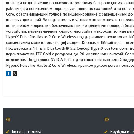
игры при подключении по высокоскоростному беспроводному каналу
работы (при пониженном опросе), идеально подходящий для повсед
Core, обеспечивающий точное позиционирование с разрешением до 1
плавных движений. За надёжность и чёткий отклик отвечают прочн
по тканевым коврикам обеспечивают низкотрениевые ножки, а бла
устройства: переназначение кнопок, настройка макросов, точная ре
HyperX Pulsefire Haste 2 Core Wireless поддерживает технологию N
совместимых мониторов. Спецификация: Кнопки: 6 Лёгкий вес — всего
Поддержка 2.4 ГГц и Bluetooth® 5.2 Сенсор HyperX Custom Core: до
переключатели TTC Gold с ресурсом до 20 миллионов нажатий. Совме
подсветки. Поддержка NVIDIA Reflex для снижения системной задерж
HyperX Pulsefire Haste 2 Core Wireless, краткое руководство пользо
🟡
🟡
Бытовая техника
Ноутбуки и а