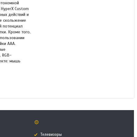
втономной
 HyperX Custom
ных действий и
ое скольжение
Компьютерная мышь
й потенциал
HyperX Pulsefire Haste 2
тки. Кроме того,
Core Wireless
использовании
(Wht/Grn/Pur) 8R2E7AA
йки AAA.
ные
, RGB-
В наличии
лекте: мышь
34 990 ₸
КУПИТЬ
🟡
Телевизоры