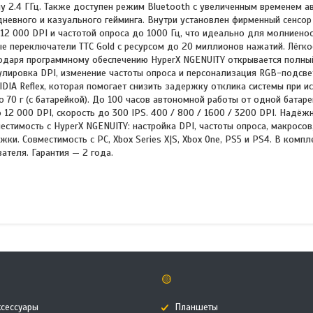
 2.4 ГГц. Также доступен режим Bluetooth с увеличенным временем а
невного и казуального гейминга. Внутри установлен фирменный сенсор
2 000 DPI и частотой опроса до 1000 Гц, что идеально для молниенос
ые переключатели TTC Gold с ресурсом до 20 миллионов нажатий. Лёгк
годаря программному обеспечению HyperX NGENUITY открывается полны
гулировка DPI, изменение частоты опроса и персонализация RGB-подсве
VIDIA Reflex, которая помогает снизить задержку отклика системы при 
 70 г (с батарейкой). До 100 часов автономной работы от одной батаре
 12 000 DPI, скорость до 300 IPS. 400 / 800 / 1600 / 3200 DPI. Надёж
стимость с HyperX NGENUITY: настройка DPI, частоты опроса, макросов
ки. Совместимость с PC, Xbox Series X|S, Xbox One, PS5 и PS4. В комп
вателя. Гарантия — 2 года.
🟡
ксессуары
Планшеты