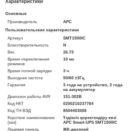
Характеристики
Основные
Производитель
APC
Пользовательские характеристики
Артикул
SMT1500IC
Благотворительность
N
Вес
26.73
Время переключения
10 мс
режимов
Время полной зарядки
3 ч
Выходная частота
50/60 ±3Гц
Гарантия
3 года на устройство, 2 года
на аккумулятор
Диапазон работы AVR
151-302В
Код НКТ
0200210237764
Код ТН ВЭД
8504403008
Короткое наименование
Үздіксіз қоректендіру көзі
(каз)
APC Smart-UPS SMT1500IC
Лицевая панель
ЖК-дисплей