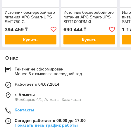
Источник бесперебойного
Источник бесперебойного
Исто
питания APC Smart-UPS
питания APC Smart-UPS
пита
SMT750IC
SRT1000RMXLI
SMT
394 459
690 444
1 1
₸
₸
Купить
Купить
О нас
Рейтинг не сформирован
Менее 5 отзывов за последний год
Работает с 04.07.2014
г. Алматы
Жолбарыс 4/1, Алматы, Казахстан
Контакты
Сегодня работает с 09:00 до 17:00
Показать весь график работы