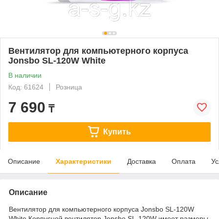
Вентилятор для компьютерного корпуса
Jonsbo SL-120W White
В наличии
Код: 61624
Розница
7 690
₸
Купить
Описание
Характеристики
Доставка
Оплата
Ус
Описание
Вентилятор для компьютерного корпуса Jonsbo SL-120W
White Корпусной вентилятор Jonsbo SL-120W имеет размеры