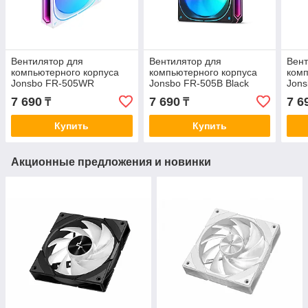
Вентилятор для
Вентилятор для
Вент
компьютерного корпуса
компьютерного корпуса
комп
Jonsbo FR-505WR
Jonsbo FR-505B Black
Jons
Reverse White
7 690
7 690
7 6
₸
₸
Купить
Купить
Акционные предложения и новинки