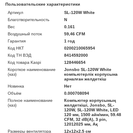
Пользовательские характеристики
Артикул
SL-120W White
Благотворительность
N
Вес
0.161
Воздушный поток
59,46 CFM
Гарантия
1 год
Код НКТ
0200210065954
Код ТН ВЭД
8414592000
Код товара Kaspi
128446654
Короткое наименование
Jonsbo SL-120W White
(каз)
компьютерлік корпусына
арналған желдеткіш
Новинка
Нет
Объём
0.000708094
Полное наименование
Компьютер корпусының
(каз)
желдеткіші, Jonsbo, SL-
120W, SL-120W White, LED
120 мм, 1500 айн/мин, 59.48
CFM, 32 dB(A), 3 pin,
12012025 мм, Ақ
Размеры вентилятора
12х12х2.5 см