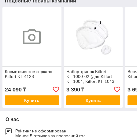
Подобные товары компании
Косметическое зеркало
Набор тряпок Kitfort
Венч
Kitfort КТ-4128
КТ-1000-02 (для Kitfort
Kitf
КТ-1004, Kitfort КТ-1043,
Kitfort КТ-1044)
24 090
3 390
3 6
₸
₸
Купить
Купить
О нас
Рейтинг не сформирован
Менее 5 отзывов за последний год