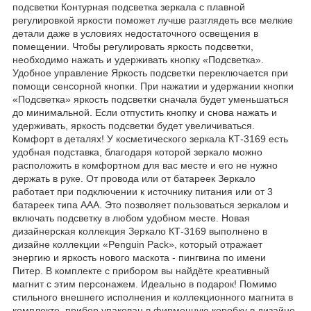
подсветки Контурная подсветка зеркала с плавной
регулировкой яркости поможет лучше разглядеть все мелкие
детали даже в условиях недостаточного освещения в
помещении. Чтобы регулировать яркость подсветки,
необходимо нажать и удерживать кнопку «Подсветка».
Удобное управление Яркость подсветки переключается при
помощи сенсорной кнопки. При нажатии и удержании кнопки
«Подсветка» яркость подсветки сначала будет уменьшаться
до минимальной. Если отпустить кнопку и снова нажать и
удерживать, яркость подсветки будет увеличиваться.
Комфорт в деталях! У косметического зеркала КТ-3169 есть
удобная подставка, благодаря которой зеркало можно
расположить в комфортном для вас месте и его не нужно
держать в руке. От провода или от батареек Зеркало
работает при подключении к источнику питания или от 3
батареек типа ААА. Это позволяет пользоваться зеркалом и
включать подсветку в любом удобном месте. Новая
дизайнерская коллекция Зеркало КТ-3169 выполнено в
дизайне коллекции «Penguin Pack», который отражает
энергию и яркость нового маскота - пингвина по имени
Питер. В комплекте с прибором вы найдёте креативный
магнит с этим персонажем. Идеально в подарок! Помимо
стильного внешнего исполнения и коллекционного магнита в
комплекте, прибор упакован в фирменную коробку в дизайне