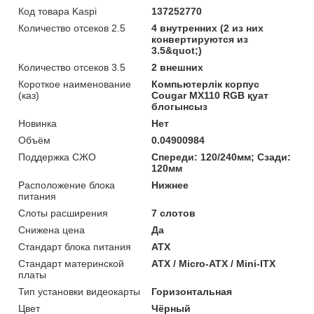
Код товара Kaspi
137252770
Количество отсеков 2.5
4 внутренних (2 из них
конвертируются из
3.5&quot;)
Количество отсеков 3.5
2 внешних
Короткое наименование
Компьютерлік корпус
(каз)
Cougar MX110 RGB қуат
блогынсыз
Новинка
Нет
Объём
0.04900984
Поддержка СЖО
Спереди: 120/240мм; Сзади:
120мм
Расположение блока
Нижнее
питания
Слоты расширения
7 слотов
Снижена цена
Да
Стандарт блока питания
ATX
Стандарт материнской
ATX / Micro-ATX / Mini-ITX
платы
Тип установки видеокарты
Горизонтальная
Цвет
Чёрный