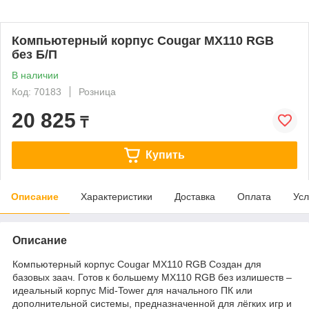
Компьютерный корпус Cougar MX110 RGB
без Б/П
В наличии
Код: 70183
Розница
20 825
₸
Купить
Описание
Характеристики
Доставка
Оплата
Усл
Описание
Компьютерный корпус Cougar MX110 RGB Создан для
базовых заач. Готов к большему MX110 RGB без излишеств –
идеальный корпус Mid-Tower для начального ПК или
дополнительной системы, предназначенной для лёгких игр и