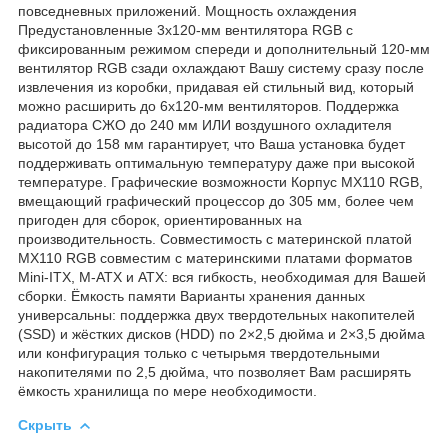
повседневных приложений. Мощность охлаждения
Предустановленные 3x120-мм вентилятора RGB с
фиксированным режимом спереди и дополнительный 120-мм
вентилятор RGB сзади охлаждают Вашу систему сразу после
извлечения из коробки, придавая ей стильный вид, который
можно расширить до 6x120-мм вентиляторов. Поддержка
радиатора СЖО до 240 мм ИЛИ воздушного охладителя
высотой до 158 мм гарантирует, что Ваша установка будет
поддерживать оптимальную температуру даже при высокой
температуре. Графические возможности Корпус MX110 RGB,
вмещающий графический процессор до 305 мм, более чем
пригоден для сборок, ориентированных на
производительность. Совместимость с материнской платой
MX110 RGB совместим с материнскими платами форматов
Mini-ITX, M-ATX и ATX: вся гибкость, необходимая для Вашей
сборки. Ёмкость памяти Варианты хранения данных
универсальны: поддержка двух твердотельных накопителей
(SSD) и жёстких дисков (HDD) по 2×2,5 дюйма и 2×3,5 дюйма
или конфигурация только с четырьмя твердотельными
накопителями по 2,5 дюйма, что позволяет Вам расширять
ёмкость хранилища по мере необходимости.
Скрыть