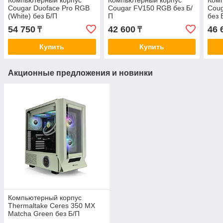
Cougar Duoface Pro RGB
Cougar FV150 RGB без Б/
Coug
(White) без Б/П
П
без 
54 750
42 600
46 
₸
₸
Купить
Купить
Акционные предложения и новинки
Компьютерный корпус
Thermaltake Ceres 350 MX
Matcha Green без Б/П