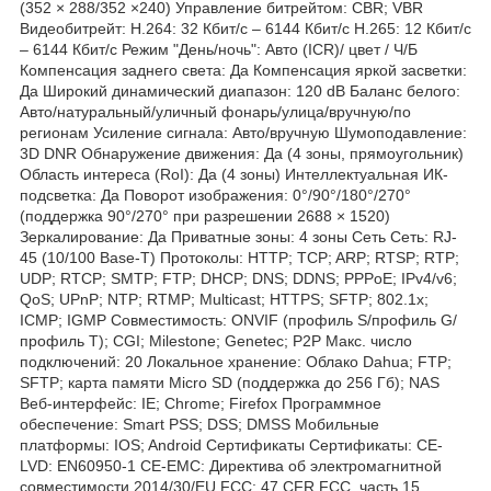
(352 × 288/352 ×240) Управление битрейтом: CBR; VBR
Видеобитрейт: H.264: 32 Кбит/с – 6144 Кбит/с H.265: 12 Кбит/с
– 6144 Кбит/с Режим "День/ночь": Авто (ICR)/ цвет / Ч/Б
Компенсация заднего света: Да Компенсация яркой засветки:
Да Широкий динамический диапазон: 120 dB Баланс белого:
Авто/натуральный/уличный фонарь/улица/вручную/по
регионам Усиление сигнала: Авто/вручную Шумоподавление:
3D DNR Обнаружение движения: Да (4 зоны, прямоугольник)
Область интереса (RoI): Да (4 зоны) Интеллектуальная ИК-
подсветка: Да Поворот изображения: 0°/90°/180°/270°
(поддержка 90°/270° при разрешении 2688 × 1520)
Зеркалирование: Да Приватные зоны: 4 зоны Сеть Сеть: RJ-
45 (10/100 Base-T) Протоколы: HTTP; TCP; ARP; RTSP; RTP;
UDP; RTCP; SMTP; FTP; DHCP; DNS; DDNS; PPPoE; IPv4/v6;
QoS; UPnP; NTP; RTMP; Multicast; HTTPS; SFTP; 802.1x;
ICMP; IGMP Совместимость: ONVIF (профиль S/профиль G/
профиль T); CGI; Milestone; Genetec; P2P Макс. число
подключений: 20 Локальное хранение: Облако Dahua; FTP;
SFTP; карта памяти Micro SD (поддержка до 256 Гб); NAS
Веб-интерфейс: IE; Chrome; Firefox Программное
обеспечение: Smart PSS; DSS; DMSS Мобильные
платформы: IOS; Android Сертификаты Сертификаты: CE-
LVD: EN60950-1 CE-EMC: Директива об электромагнитной
совместимости 2014/30/EU FCC: 47 CFR FCC, часть 15,