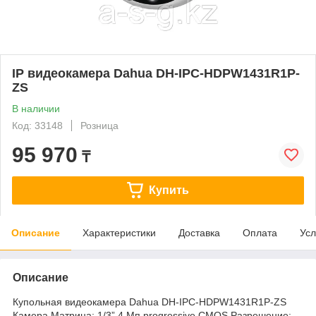
IP видеокамера Dahua DH-IPC-HDPW1431R1P-
ZS
В наличии
Код: 33148
Розница
95 970
₸
Купить
Описание
Характеристики
Доставка
Оплата
Усл
Описание
Купольная видеокамера Dahua DH-IPC-HDPW1431R1P-ZS
Камера Матрица: 1/3” 4 Мп progressive CMOS Разрешение: