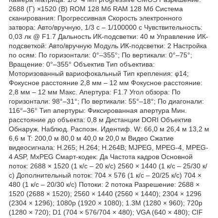
2688 (Г) ×1520 (В) ROM 128 Мб RAM 128 Мб Система
сканирования: Прогрессивная Скорость электронного
затвора: Авто/вручную, 1/3 с – 1/100000 с Чувствительность:
0,03 лк @ F1.7 Дальность ИК-подсветки: 40 м Управление ИК-
подсветкой: Авто/вручную Модуль ИК-подсветки: 2 Настройка
по осям: По горизонтали: 0°–355°; По вертикали: 0°–75°;
Вращение: 0°–355° Объектив Тип объектива:
Моторизованный вариофокальный Тип крепления: φ14;
Фокусное расстояние 2,8 мм – 12 мм Фокусное расстояние:
2,8 мм – 12 мм Макс. Апертура: F1.7 Угол обзора: По
горизонтали: 98°–31°; По вертикали: 55°–18°; По диагонали:
116°–36° Тип апертуры: Фиксированная апертура Мин.
расстояние до объекта: 0,8 м Дистанции DORI Объектив
Обнаруж. Наблюд. Распозн. Идентиф. W: 66,0 м 26,4 м 13,2 м
6,6 м T: 200,0 м 80,0 м 40,0 м 20,0 м Видео Сжатие
видеосигнала: H.265; H.264; H.264B; MJPEG, MPEG-4, MPEG-
4 ASP, MxPEG Смарт-кодек: Да Частота кадров Основной
поток: 2688 × 1520 (1 к/с – 20 к/с) 2560 × 1440 (1 к/с – 25/30 к/
с) Дополнительный поток: 704 × 576 (1 к/с – 20/25 к/с) 704 ×
480 (1 к/с – 20/30 к/с) Потоки: 2 потока Разрешение: 2688 ×
1520 (2688 × 1520); 2560 × 1440 (2560 × 1440); 2304 × 1296
(2304 × 1296); 1080p (1920 × 1080); 1.3M (1280 × 960); 720p
(1280 × 720); D1 (704 × 576/704 × 480); VGA (640 × 480); CIF