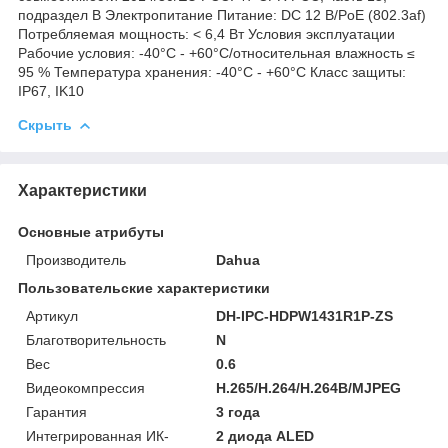
подраздел B Электропитание Питание: DC 12 В/PoE (802.3af)
Потребляемая мощность: < 6,4 Вт Условия эксплуатации
Рабочие условия: -40°C - +60°C/относительная влажность ≤
95 % Температура хранения: -40°C - +60°C Класс защиты:
IP67, IK10
Скрыть
Характеристики
Основные атрибуты
Производитель
Dahua
Пользовательские характеристики
Артикул
DH-IPC-HDPW1431R1P-ZS
Благотворительность
N
Вес
0.6
Видеокомпрессия
H.265/H.264/H.264B/MJPEG
Гарантия
3 года
Интегрированная ИК-
2 диода ALED