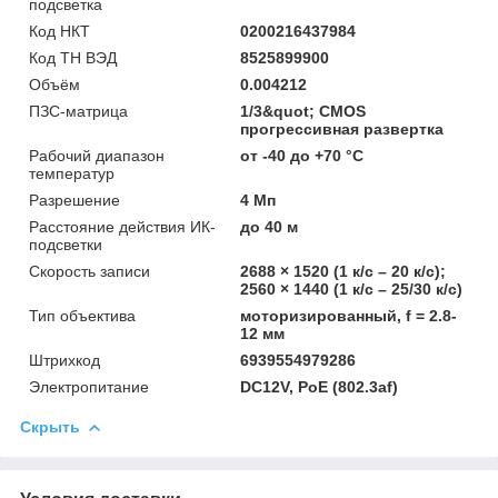
подсветка
Код НКТ
0200216437984
Код ТН ВЭД
8525899900
Объём
0.004212
ПЗС-матрица
1/3&quot; CMOS
прогрессивная развертка
Рабочий диапазон
от -40 до +70 °С
температур
Разрешение
4 Мп
Расстояние действия ИК-
до 40 м
подсветки
Скорость записи
2688 × 1520 (1 к/с – 20 к/с);
2560 × 1440 (1 к/с – 25/30 к/с)
Тип объектива
моторизированный, f = 2.8-
12 мм
Штрихкод
6939554979286
Электропитание
DC12V, PoE (802.3af)
Скрыть