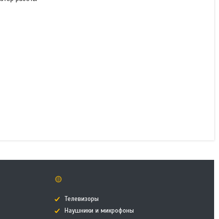
Вафельница для
бельгийских вафель
Kitfort КТ-1646
В наличии
24 090 ₸
КУПИТЬ
🟡
Телевизоры
Наушники и микрофоны