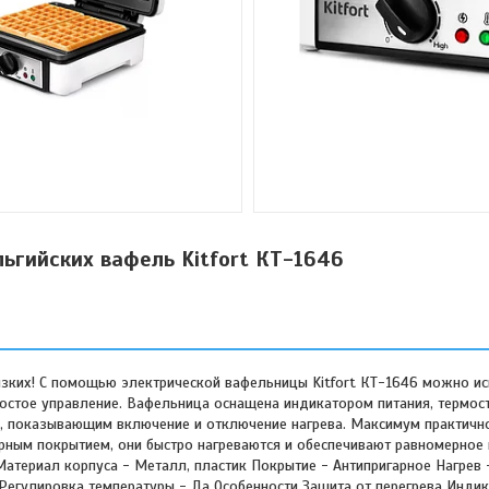
ьгийских вафель Kitfort КТ-1646
изких! С помощью электрической вафельницы Kitfort КТ-1646 можно ис
ростое управление. Вафельница оснащена индикатором питания, термос
, показывающим включение и отключение нагрева. Максимум практично
рным покрытием, они быстро нагреваются и обеспечивают равномерное
 Материал корпуса - Металл, пластик Покрытие - Антипригарное Нагрев
 Регулировка температуры - Да Особенности Защита от перегрева Инди