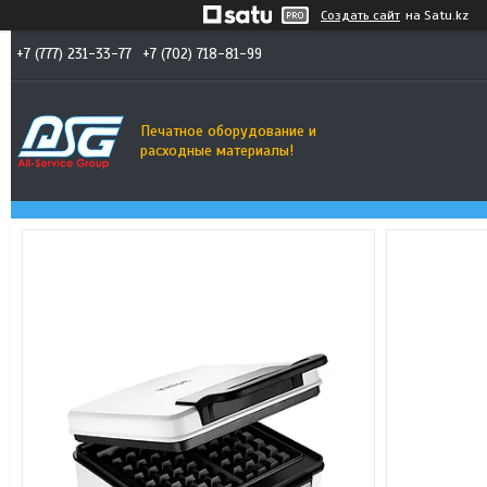
Создать сайт
на Satu.kz
+7 (777) 231-33-77
+7 (702) 718-81-99
Печатное оборудование и
расходные материалы!