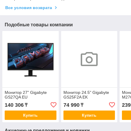
Все условия возврата
Подобные товары компании
Монитор 27" Gigabyte
Монитор 24.5" Gigabyte
Мони
GS27QA EU
GS25F2A EK
M27
140 306
74 990
239
₸
₸
Купить
Купить
Акционные предложения и новинки