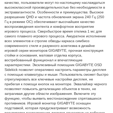
качество, пользователи могут по-настоящему наслаждаться
высококлассной производительностью без необходимости в
экстравагантности. Особенности и преимущества: Высокое
разрешение QHD и частота обновления экрана 240 Гц (250
Гц в режиме OC) обеспечивают высочайшее качество
воспроизведения контента и комфортное восприятие
игрового процесса. Сверхбыстрое время отклика 1 мс для
самого плавного игрового процесса. Аккуратное исполнение
всех элементов и строгие обводы каркаса симбиоз
современного стиля и разумного аскетизма в дизайне
игровой серии мониторов GIGABYTE, прочная конструкция
стойки и основания, матовая отделка корпуса,
востребованный функционал и впечатляющие
характеристики. Эксклюзивный помощник GIGABYTE OSD
Sidekick позволит оперативно настроить параметры дисплея
с помощью клавиатуры и мыши. Пользователь сможет быстро
отрегулировать все ключевые настройки дисплея, не
прибегая к помощи кнопок на мониторе. Эквалайзер черного
позволяет повысить детализацию объектов в тенях, не
затрагивая другие области изображения. Включите эту
функцию, чтобы выявить местонахождение спрятавшихся
противников. Игровой монитор GIGABYTE оснащен
подставкой, которая предусматривает возможность
регулировки расположения дисплея относительно рабочего