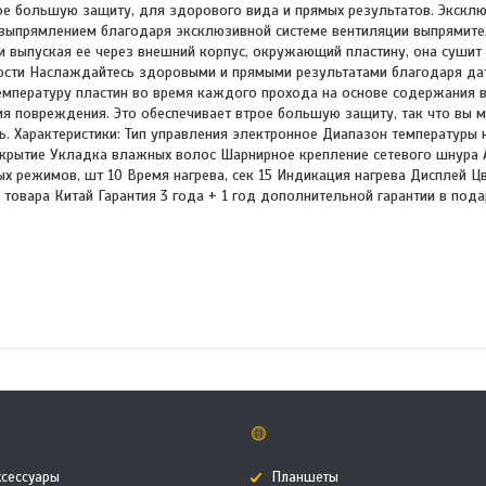
ое большую защиту, для здорового вида и прямых результатов. Эксклю
выпрямлением благодаря эксклюзивной системе вентиляции выпрямител
 выпуская ее через внешний корпус, окружающий пластину, она сушит
ости Наслаждайтесь здоровыми и прямыми результатами благодаря да
температуру пластин во время каждого прохода на основе содержания 
я повреждения. Это обеспечивает втрое большую защиту, так что вы 
. Характеристики: Тип управления электронное Диапазон температуры 
покрытие Укладка влажных волос Шарнирное крепление сетевого шнура
х режимов, шт 10 Время нагрева, сек 15 Индикация нагрева Дисплей Ц
товара Китай Гарантия 3 года + 1 год дополнительной гарантии в пода
🟡
ксессуары
Планшеты