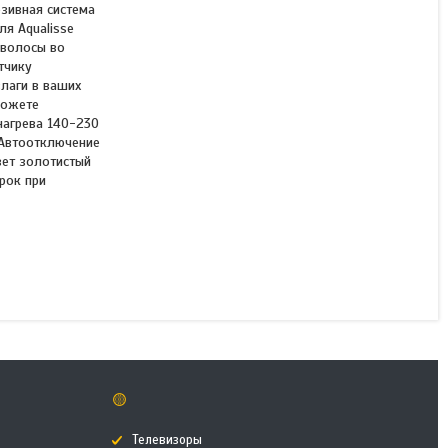
зивная система
я Aqualisse
 волосы во
тчику
влаги в ваших
Выпрямитель для волос
можете
Remington S7972
нагрева 140-230
 Автоотключение
вет золотистый
рок при
В наличии
57 990 ₸
КУПИТЬ
🟡
Телевизоры