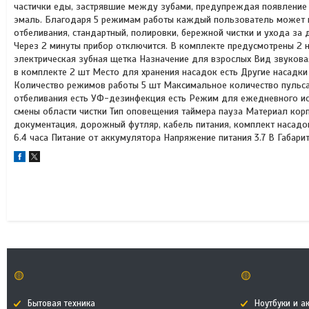
частички еды, застрявшие между зубами, предупреждая появление к
эмаль. Благодаря 5 режимам работы каждый пользователь может на
отбеливания, стандартный, полировки, бережной чистки и ухода за 
Через 2 минуты прибор отключится. В комплекте предусмотрены 2 н
электрическая зубная щетка Назначение для взрослых Вид звукова
в комплекте 2 шт Место для хранения насадок есть Другие насадк
Количество режимов работы 5 шт Максимальное количество пульс
отбеливания есть УФ-дезинфекция есть Режим для ежедневного исп
смены области чистки Тип оповещения таймера пауза Материал кор
документация, дорожный футляр, кабель питания, комплект насад
6.4 часа Питание от аккумулятора Напряжение питания 3.7 В Габари
🟡
🟡
Бытовая техника
Ноутбуки и а