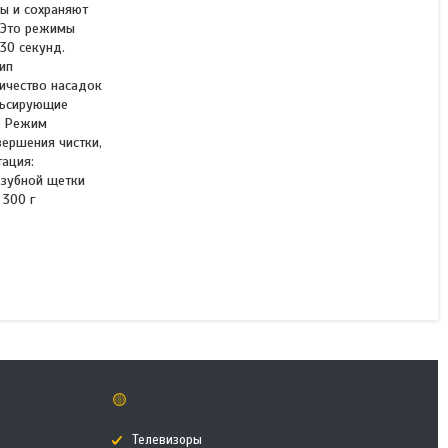
ы и сохраняют
 Это режимы
30 секунд.
ип
Электрическая зубная
ичество насадок
щетка Redmond TB4602
льсирующие
Черный
ь Режим
ершения чистки,
ация:
 зубной щетки
В наличии
 300 г
46 990 ₸
КУПИТЬ
🟡
Телевизоры