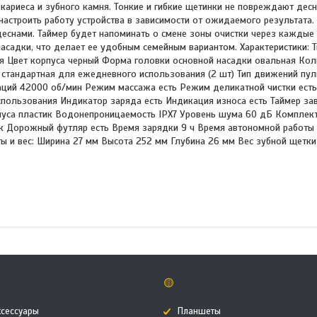
ариеса и зубного камня. Тонкие и гибкие щетинки не повреждают десн
строить работу устройства в зависимости от ожидаемого результата.
деснами. Таймер будет напоминать о смене зоны очистки через каждые 
асадки, что делает ее удобным семейным вариантом. Характеристики: Т
я Цвет корпуса черный Форма головки основной насадки овальная Кол
и стандартная для ежедневного использования (2 шт) Тип движений пу
аций 42000 об/мин Режим массажа есть Режим деликатной чистки ест
ользования Индикатор заряда есть Индикация износа есть Таймер зав
пуса пластик Водонепроницаемость IPX7 Уровень шума 60 дБ Комплект
ок Дорожный футляр есть Время зарядки 9 ч Время автономной работы
ты и вес: Ширина 27 мм Высота 252 мм Глубина 26 мм Вес зубной щетки
🟡
ксессуары
Планшеты