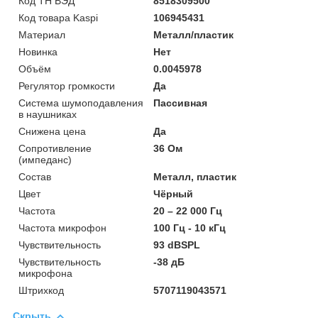
Код ТН ВЭД
8518309500
Код товара Kaspi
106945431
Материал
Металл/пластик
Новинка
Нет
Объём
0.0045978
Регулятор громкости
Да
Система шумоподавления
Пассивная
в наушниках
Снижена цена
Да
Сопротивление
36 Ом
(импеданс)
Состав
Металл, пластик
Цвет
Чёрный
Частота
20 – 22 000 Гц
Частота микрофон
100 Гц - 10 кГц
Чувствительность
93 dBSPL
Чувствительность
-38 дБ
микрофона
Штрихкод
5707119043571
Скрыть