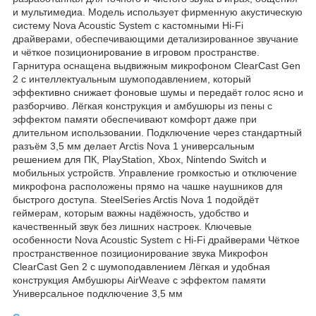
и мультимедиа. Модель использует фирменную акустическую
систему Nova Acoustic System с кастомными Hi-Fi
драйверами, обеспечивающими детализированное звучание
и чёткое позиционирование в игровом пространстве.
Гарнитура оснащена выдвижным микрофоном ClearCast Gen
2 с интеллектуальным шумоподавлением, который
эффективно снижает фоновые шумы и передаёт голос ясно и
разборчиво. Лёгкая конструкция и амбушюры из пены с
эффектом памяти обеспечивают комфорт даже при
длительном использовании. Подключение через стандартный
разъём 3,5 мм делает Arctis Nova 1 универсальным
решением для ПК, PlayStation, Xbox, Nintendo Switch и
мобильных устройств. Управление громкостью и отключение
микрофона расположены прямо на чашке наушников для
быстрого доступа. SteelSeries Arctis Nova 1 подойдёт
геймерам, которым важны надёжность, удобство и
качественный звук без лишних настроек. Ключевые
особенности Nova Acoustic System с Hi-Fi драйверами Чёткое
пространственное позиционирование звука Микрофон
ClearCast Gen 2 с шумоподавлением Лёгкая и удобная
конструкция Амбушюры AirWeave с эффектом памяти
Универсальное подключение 3,5 мм