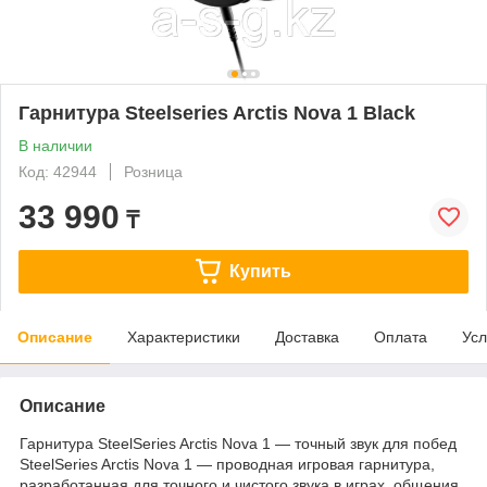
Гарнитура Steelseries Arctis Nova 1 Black
В наличии
Код: 42944
Розница
33 990
₸
Купить
Описание
Характеристики
Доставка
Оплата
Усл
Описание
Гарнитура SteelSeries Arctis Nova 1 — точный звук для побед
SteelSeries Arctis Nova 1 — проводная игровая гарнитура,
разработанная для точного и чистого звука в играх, общения