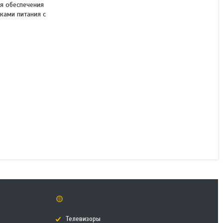
ля обеспечения
ками питания с
Источник бесперебойного
питания CyberPower
UT2200EG
В наличии
107 990 ₸
КУПИТЬ
🟡
Телевизоры