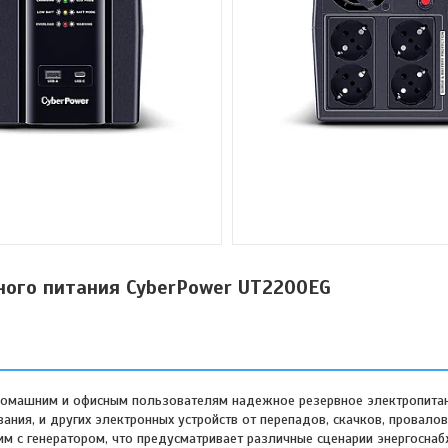
ного питания CyberPower UT2200EG
 домашним и офисным пользователям надежное резервное электропита
ния, и других электронных устройств от перепадов, скачков, провало
им с генератором, что предусматривает различные сценарии энергосна