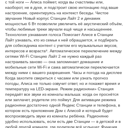
с той ноги — Алиса поймет, когда вы счастливы или,
наоборот, не в духе, и подстроит свою интонацию под ваше
настроение, ориентируясь на контекст беседы. Чистое
звучание Новый корпус Станции Лайт 2 и динамик
мощностью 6 Вт позволили увеличить её акустический объём,
чтобы любимые треки звучали ещё чище и насыщеннее.
Технология узнавания голоса Помогает Алисе в Станции
Лайт узнавать, кто из семьи к ней обращается, и подбирать
для собеседника контент с учетом его музыкальных вкусов,
интересов и возраста⁸. Автоматическое переключение между
сетями Wi-Fi Станцию Лайт 2 не нужно каждый раз
настраивать заново — она запоминает домашние и
мобильные сети Wi-Fi и сама автоматически переключается
между ними с вашего разрешения. Часы и погода на дисплее
Когда захотите свериться с часами или узнать прогноз
погоды, Алиса не только озвучит ответ, но и покажет время и
температуру на LED-экране. Режим радионяни» Станция
передаёт все звуки из комнаты малыша: когда он проснётся
или заплачет, родители это поймут. Для активации режима
радионяни достаточно одной Яндекс Станции и телефона, в
котором есть приложение Дом с Алисой и который будет
воспроизводить звуки из комнаты ребёнка. Радионяню
удобно использовать, если есть две Станции — в детской и в
любой другой комнате, где родители всё услышат. Функция