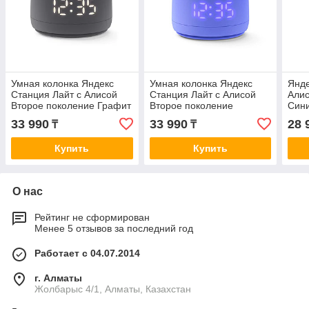
Умная колонка Яндекс
Умная колонка Яндекс
Янде
Станция Лайт с Алисой
Станция Лайт с Алисой
Алис
Второе поколение Графит
Второе поколение
Син
Фиолетовый
33 990
33 990
28 
₸
₸
Купить
Купить
О нас
Рейтинг не сформирован
Менее 5 отзывов за последний год
Работает с 04.07.2014
г. Алматы
Жолбарыс 4/1, Алматы, Казахстан