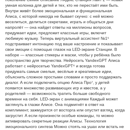
умная колонка для детей и тех, кто не перестаёт ими быть.
Внутри живёт более эмоциональная и функциональная
Алиса, с которой никогда не бывает скучно: с ней можно
веселиться, делиться секретами, играть и общаться дни
напролёт — она найдет ответы на миллионы вопросов,
придумает идеи, предложит классные игры, включит
любимую музыку. Теперь виртуальный ассистент №1⁵
подстраивает интонацию под ваше настроение и показывает
свои эмоции с помощью глазок на LED-экране Станции. В
наборе — классные стикеры и маски, чтобы у ребёнка было
пространство для творчества. Нейросеть YandexGPT Алиса
работает с нейросетью YandexGPT⁶ и всегда готова
придумать самые смелые, весёлые и креативные идеи,
объяснить сложное простыми словами и просто поддержать
диалог. А если подключить опцию Алиса Про⁷, у детей
появится множество развивающих игр и квестов, а у
родителей — возможность тратить больше свободного
времени на себя. LED-экран с анимациями Каждый может
заглянуть в глазки Алисе. Она подмигнёт в ответ на
комплимент, зажмурится от восторга или опустит взгляд, когда
загрустит. А если произнести особые команды, то можно
активировать секретные реакции Алисы. Технология
эмоционального синтеза Можно стоять на ушах или встать не