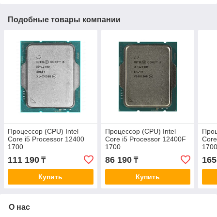
Подобные товары компании
Процессор (CPU) Intel
Процессор (CPU) Intel
Проц
Core i5 Processor 12400
Core i5 Processor 12400F
Core
1700
1700
170
111 190
86 190
165
₸
₸
Купить
Купить
О нас