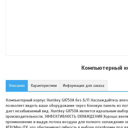
Компьютерный ко
Описание
Характеристики
Информация для заказа
Компьютерный корпус Huntkey GX750A без Б/П Наслаждайтесь впеч
позволяет видеть ваше оборудование через боковую панель из полн
дает незабываемый вид. Huntkey GX750A является идеальным выбор
производительности. ЭФФЕКТИВНОСТЬ ОХЛАЖДЕНИЯ Хорошо вентили
проникновение и выдув потока воздуха для полного охлаждения 
ATX/Mini-ITX, что обеспечивает гибкость в выборе платформы под 