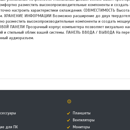
 комфортно разместить высокопроизводительные компоненты и создат
т точно настроить характеристики охлаждения. СОВМЕСТИМОСТЬ Высота
 415 мм. ХРАНЕНИЕ ИНФОРМАЦИИ Возможно расширение до двух твердоте
ртно разместить высокопроизводительные компоненты и создать мощну
ОВОЙ ПАНЕЛИ Прозрачный корпус компьютера позволяет визуально на
ий и стильный облик вашей системы. ПАНЕЛЬ ВВОДА / ВЫВОДА На пере
анный аудиоразъем.
🟡
ксессуары
Планшеты
Вентиляторы
ие для ПК
Мониторы