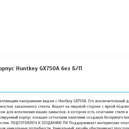
рпус Huntkey GX750A без Б/П
атляющим панорамным видом с Huntkey GX750A. Его исключительный д
остью закаленного стекла. Акцент на лицевой стороне с яркой подсве
ом для исполнения ваших замыслов, в котором есть сочетание стиля и
руемый корпус оснащен сетчатыми панелями создавая бесприпятств
систем. ПОДГОТОВЛЕН К СОЗДАНИЮ ПК Поддерживает материнские пла
ваши уникальные потребности. Уникальный дизайн обеспечивает простор