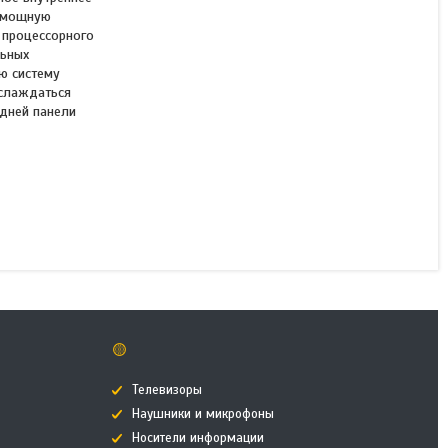
ь мощную
 процессорного
Компьютерный корпус
льных
Huntkey GX750A без Б/П
ю систему
слаждаться
дней панели
В наличии
23 500 ₸
КУПИТЬ
🟡
Телевизоры
Наушники и микрофоны
Носители информации