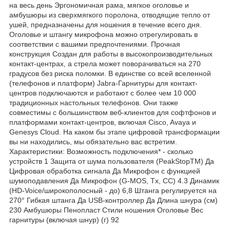
на весь день Эргономичная рама, мягкое оголовье и
амбушюры из сверхмягкого поролона, отводящие тепло от
ушей, предназначены для ношения в течение всего дня.
Оголовье и штангу микрофона можно отрегулировать в
соответствии с вашими предпочтениями. Прочная
конструкция Создан для работы в высокопроизводительных
контакт-центрах, а стрела может поворачиваться на 270
градусов без риска поломки. В единстве со всей вселенной
(телефонов и платформ) Jabra-Гарнитуры для контакт-
центров подключаются и работают с более чем 10 000
традиционных настольных телефонов. Они также
совместимы с большинством веб-клиентов для софтфонов и
платформами контакт-центров, включая Cisco, Avaya и
Genesys Cloud. На каком бы этапе цифровой трансформации
вы ни находились, мы обязательно вас встретим.
Характеристики: Возможность подключения* - сколько
устройств 1 Защита от шума пользователя (PeakStopTM) Да
Цифровая обработка сигнала Да Микрофон с функцией
шумоподавления Да Микрофон (G-MOS, Tx, CC) 4.3 Динамик
(HD-Voice/широкополосный - до) 6,8 Штанга регулируется на
270° Гибкая штанга Да USB-контроллер Да Длина шнура (см)
230 Амбушюры Пенопласт Стили ношения Оголовье Вес
гарнитуры (включая шнур) (г) 92