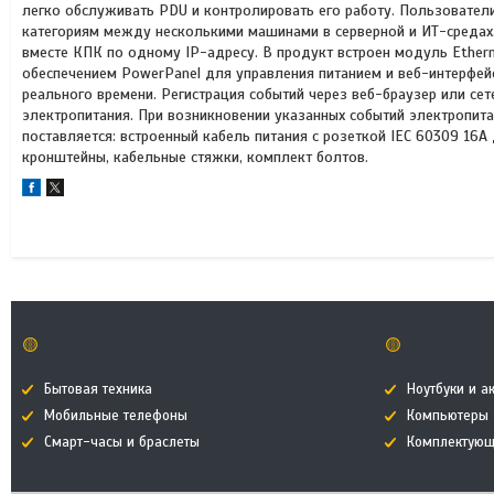
легко обслуживать PDU и контролировать его работу. Пользователи
категориям между несколькими машинами в серверной и ИТ-средах
вместе КПК по одному IP-адресу. В продукт встроен модуль Ether
обеспечением PowerPanel для управления питанием и веб-интерфей
реального времени. Регистрация событий через веб-браузер или с
электропитания. При возникновении указанных событий электропита
поставляется: встроенный кабель питания с розеткой IEC 60309 16
кронштейны, кабельные стяжки, комплект болтов.
🟡
🟡
Бытовая техника
Ноутбуки и а
Мобильные телефоны
Компьютеры
Смарт-часы и браслеты
Комплектующ