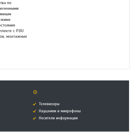
тва по
ключенными
Блок распределения
аммным
питания CyberPower
режиме
PDU31414 (240)
остояния
плекте с PDU
ров, монтажные
Нет в наличии
467 990 ₸
🟡
Телевизоры
Наушники и микрофоны
Носители информации