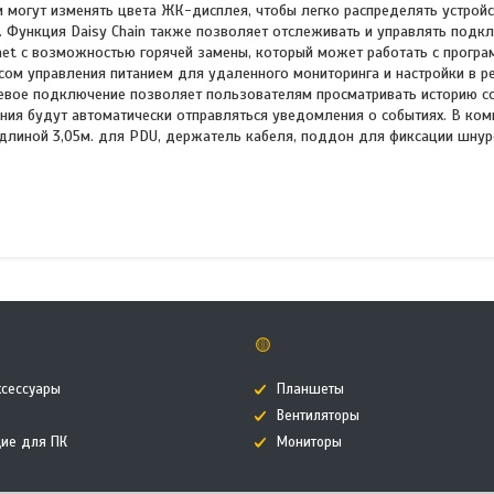
 могут изменять цвета ЖК-дисплея, чтобы легко распределять устройс
. Функция Daisy Chain также позволяет отслеживать и управлять под
net с возможностью горячей замены, который может работать с прогр
сом управления питанием для удаленного мониторинга и настройки в 
етевое подключение позволяет пользователям просматривать историю с
ния будут автоматически отправляться уведомления о событиях. В ком
A длиной 3,05м. для PDU, держатель кабеля, поддон для фиксации шну
🟡
ксессуары
Планшеты
Вентиляторы
ие для ПК
Мониторы