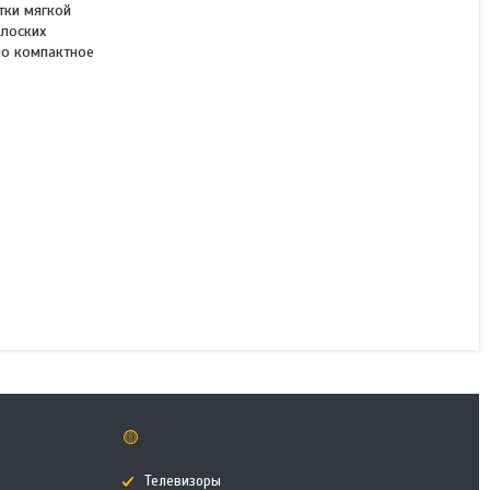
тки мягкой
плоских
но компактное
Проводной вертикальный
пылесос Kitfort КТ-586-1
белый
В наличии
26 290 ₸
КУПИТЬ
🟡
Телевизоры