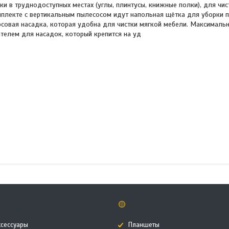
и в труднодоступных местах (углы, плинтусы, книжные полки), для чис
омплекте с вертикальным пылесосом идут напольная щётка для уборки 
рсовая насадка, которая удобна для чистки мягкой мебели. Максималь
елем для насадок, который крепится на уд
🟡
ксессуары
Планшеты