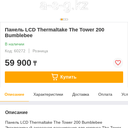
Панель LCD Thermaltake The Tower 200
Bumblebee
В наличии
Код: 60272
Розница
59 900
₸
Купить
Описание
Характеристики
Доставка
Оплата
Усл
Описание
Панель LCD Thermaltake The Tower 200 Bumblebee
Эксклюзивный аксессуар расширения для корпуса The Tower