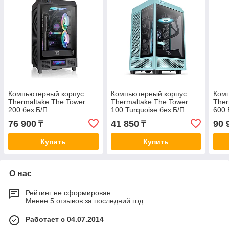
Компьютерный корпус
Компьютерный корпус
Ком
Thermaltake The Tower
Thermaltake The Tower
Ther
200 без Б/П
100 Turquoise без Б/П
600 
76 900
41 850
90 
₸
₸
Купить
Купить
О нас
Рейтинг не сформирован
Менее 5 отзывов за последний год
Работает с 04.07.2014