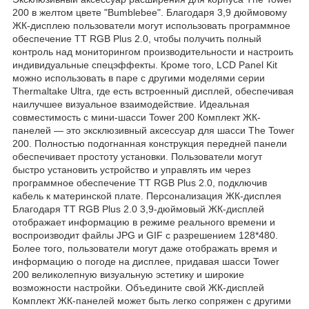
200 в желтом цвете "Bumblebee". Благодаря 3,9 дюймовому
ЖК-дисплею пользователи могут использовать программное
обеспечение TT RGB Plus 2.0, чтобы получить полный
контроль над мониторингом производительности и настроить
индивидуальные спецэффекты. Кроме того, LCD Panel Kit
можно использовать в паре с другими моделями серии
Thermaltake Ultra, где есть встроенный дисплей, обеспечивая
наилучшее визуальное взаимодействие. Идеальная
совместимость с мини-шасси Tower 200 Комплект ЖК-
панелей — это эксклюзивный аксессуар для шасси The Tower
200. Полностью подогнанная конструкция передней панели
обеспечивает простоту установки. Пользователи могут
быстро установить устройство и управлять им через
программное обеспечение TT RGB Plus 2.0, подключив
кабель к материнской плате. Персонализация ЖК-дисплея
Благодаря TT RGB Plus 2.0 3,9-дюймовый ЖК-дисплей
отображает информацию в режиме реального времени и
воспроизводит файлы JPG и GIF с разрешением 128*480.
Более того, пользователи могут даже отображать время и
информацию о погоде на дисплее, придавая шасси Tower
200 великолепную визуальную эстетику и широкие
возможности настройки. Объедините свой ЖК-дисплей
Комплект ЖК-панелей может быть легко сопряжен с другими