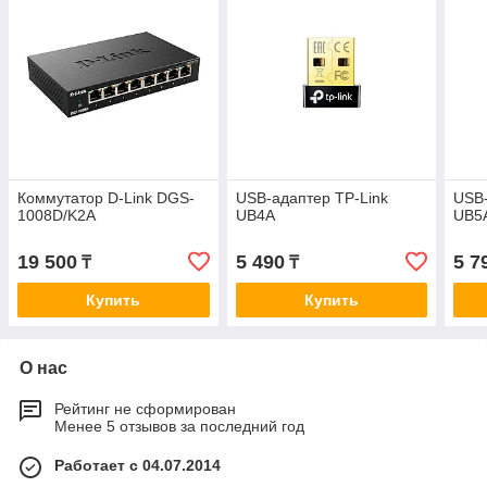
Коммутатор D-Link DGS-
USB-адаптер TP-Link
USB-
1008D/K2A
UB4A
UB5
19 500
5 490
5 7
₸
₸
Купить
Купить
О нас
Рейтинг не сформирован
Менее 5 отзывов за последний год
Работает с 04.07.2014