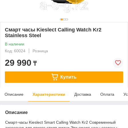
Смарт часы Kieslect Calling Watch Kr2
Stainless Steel
В наличии
Код: 60024
Розница
29 990
₸
Купить
Описание
Характеристики
Доставка
Оплата
Ус
Описание
Смарт-часы Kieslect Smart Calling Watch Kr2 Современный
аксессуар для яркого стиля жизни Эти смарт-часы созданы