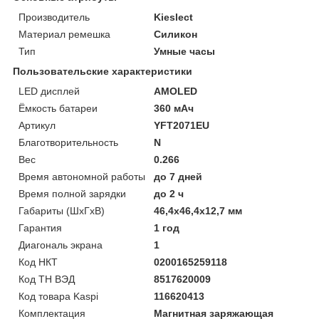
Производитель
Kieslect
Материал ремешка
Силикон
Тип
Умные часы
Пользовательские характеристики
LED дисплей
AMOLED
Ёмкость батареи
360 мАч
Артикул
YFT2071EU
Благотворительность
N
Вес
0.266
Время автономной работы
до 7 дней
Время полной зарядки
до 2 ч
Габариты (ШхГхВ)
46,4x46,4x12,7 мм
Гарантия
1 год
Диагональ экрана
1
Код НКТ
0200165259118
Код ТН ВЭД
8517620009
Код товара Kaspi
116620413
Комплектация
Магнитная заряжающая