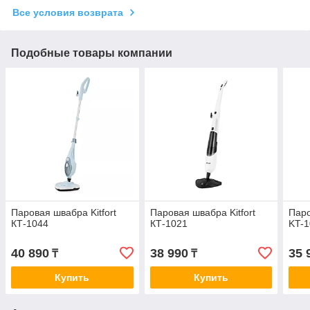
Все условия возврата
Подобные товары компании
Паровая швабра Kitfort
Паровая швабра Kitfort
Паро
КТ-1044
КТ-1021
KT-
40 890
38 990
35 
₸
₸
Купить
Купить