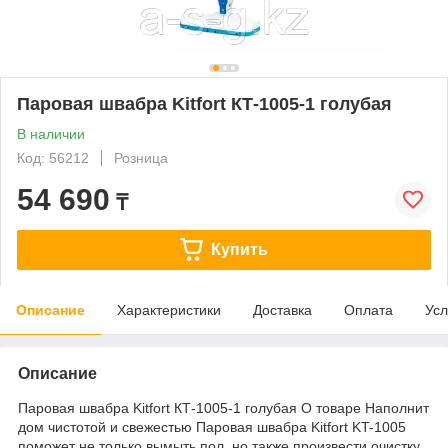
Паровая швабра Kitfort КТ-1005-1 голубая
В наличии
Код: 56212
Розница
54 690
₸
Купить
Описание
Характеристики
Доставка
Оплата
Усл
Описание
Паровая швабра Kitfort КТ-1005-1 голубая О товаре Наполнит
дом чистотой и свежестью Паровая швабра Kitfort KT-1005
поможет не только вымыть пол, но также произвести очистку