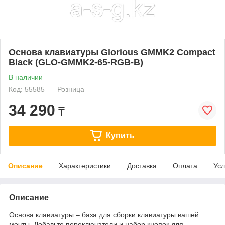
Основа клавиатуры Glorious GMMK2 Compact
Black (GLO-GMMK2-65-RGB-B)
В наличии
Код: 55585
Розница
34 290
₸
Купить
Описание
Характеристики
Доставка
Оплата
Усл
Описание
Основа клавиатуры – база для сборки клавиатуры вашей
мечты. Добавьте переключатели и набор кнопок для