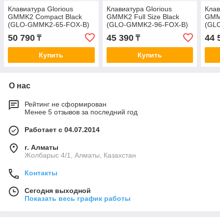
Клавиатура Glorious
Клавиатура Glorious
Клав
GMMK2 Compact Black
GMMK2 Full Size Black
GMMK
(GLO-GMMK2-65-FOX-B)
(GLO-GMMK2-96-FOX-B)
(GL
50 790
45 390
44 
₸
₸
Купить
Купить
О нас
Рейтинг не сформирован
Менее 5 отзывов за последний год
Работает с 04.07.2014
г. Алматы
Жолбарыс 4/1, Алматы, Казахстан
Контакты
Сегодня выходной
Показать весь график работы