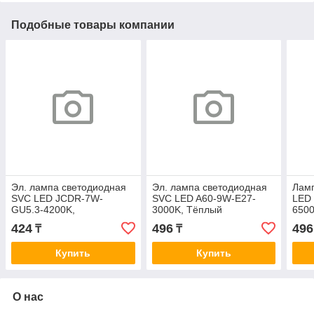
Подобные товары компании
Эл. лампа светодиодная
Эл. лампа светодиодная
Лам
SVC LED JCDR-7W-
SVC LED A60-9W-E27-
LED
GU5.3-4200K,
3000K, Тёплый
650
Нейтральный
424
496
496
₸
₸
Купить
Купить
О нас