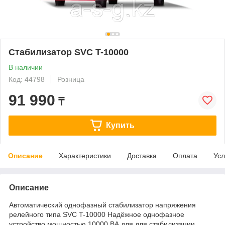
Стабилизатор SVC T-10000
В наличии
Код: 44798
Розница
91 990
₸
Купить
Описание
Характеристики
Доставка
Оплата
Усл
Описание
Автоматический однофазный стабилизатор напряжения
релейного типа SVC T-10000 Надёжное однофазное
устройство мощностью 10000 ВА для для стабилизации