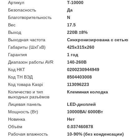
Артикул
T-10000
Безопасность
Да
Благотворительность
N
Вес
17.5
Выход
220В ±8%
Выходная частота
Синхронизирована с сетью
Габариты (ШхГхВ)
425x315x260
Гарантия
1 год
Диапазон работы AVR
140-260В
Код НКТ
0200230944949
Код ТН ВЭД
8504403008
Код товара Kaspi
113096223
Количество и тип
Клеммная колодка
выходных разъёмов
Лицевая панель
LED-дисплей
Мощность (Bт)
10000ВА/ 6000Вт
Новинка
Нет
Объём
0.037460878
Рабочая влажность
10-90% (без конденсации)