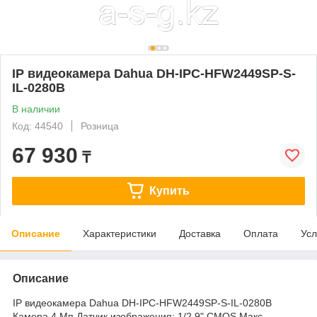
IP видеокамера Dahua DH-IPC-HFW2449SP-S-
IL-0280B
В наличии
Код: 44540
Розница
67 930
₸
Купить
Описание
Характеристики
Доставка
Оплата
Усл
Описание
IP видеокамера Dahua DH-IPC-HFW2449SP-S-IL-0280B
Камера 4 Мп Датчик изображения: 1/2.9" CMOS Макс.