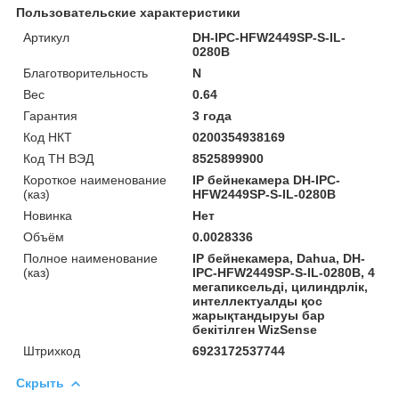
Пользовательские характеристики
Артикул
DH-IPC-HFW2449SP-S-IL-
0280B
Благотворительность
N
Вес
0.64
Гарантия
3 года
Код НКТ
0200354938169
Код ТН ВЭД
8525899900
Короткое наименование
IP бейнекамера DH-IPC-
(каз)
HFW2449SP-S-IL-0280B
Новинка
Нет
Объём
0.0028336
Полное наименование
IP бейнекамера, Dahua, DH-
(каз)
IPC-HFW2449SP-S-IL-0280B, 4
мегапиксельді, цилиндрлік,
интеллектуалды қос
жарықтандыруы бар
бекітілген WizSense
Штрихкод
6923172537744
Скрыть