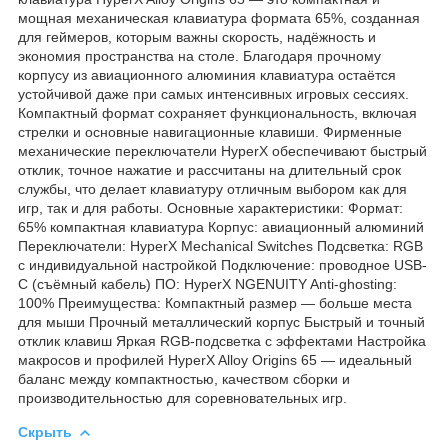
мощная механическая клавиатура формата 65%, созданная
для геймеров, которым важны скорость, надёжность и
экономия пространства на столе. Благодаря прочному
корпусу из авиационного алюминия клавиатура остаётся
устойчивой даже при самых интенсивных игровых сессиях.
Компактный формат сохраняет функциональность, включая
стрелки и основные навигационные клавиши. Фирменные
механические переключатели HyperX обеспечивают быстрый
отклик, точное нажатие и рассчитаны на длительный срок
службы, что делает клавиатуру отличным выбором как для
игр, так и для работы. Основные характеристики: Формат:
65% компактная клавиатура Корпус: авиационный алюминий
Переключатели: HyperX Mechanical Switches Подсветка: RGB
с индивидуальной настройкой Подключение: проводное USB-
C (съёмный кабель) ПО: HyperX NGENUITY Anti-ghosting:
100% Преимущества: Компактный размер — больше места
для мыши Прочный металлический корпус Быстрый и точный
отклик клавиш Яркая RGB-подсветка с эффектами Настройка
макросов и профилей HyperX Alloy Origins 65 — идеальный
баланс между компактностью, качеством сборки и
производительностью для соревновательных игр.
Скрыть