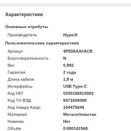
Характеристики
Основные атрибуты
Производитель
HyperX
Пользовательские характеристики
Артикул
4P5D6AX#ACB
Благотворительность
N
Вес
0.992
Гарантия
2 года
Длина кабеля
1,8 м
Интерфейсы
USB Type-C
Код НКТ
0200186815003
Код ТН ВЭД
8471606000
Код товара Kaspi
104475649
Материал
Металл/пластик
Новинка
Нет
Объём
0.000161568