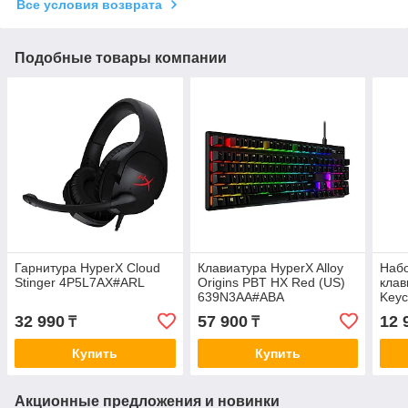
Все условия возврата
Подобные товары компании
Гарнитура HyperX Cloud
Клавиатура HyperX Alloy
Набо
Stinger 4P5L7AX#ARL
Origins PBT HX Red (US)
клав
639N3AA#ABA
Keyc
(Whi
32 990
57 900
12 
₸
₸
Купить
Купить
Акционные предложения и новинки