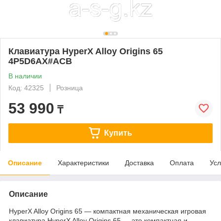
Клавиатура HyperX Alloy Origins 65
4P5D6AX#ACB
В наличии
Код: 42325
Розница
53 990
₸
Купить
Описание
Характеристики
Доставка
Оплата
Усл
Описание
HyperX Alloy Origins 65 — компактная механическая игровая
клавиатура HyperX Alloy Origins 65 — это компактная и