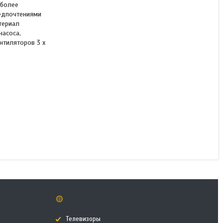
 более
редпочтениями
териал
насоса,
Кулер с водяным
нтиляторов 3 x
охлаждением 1STPLAYER
MOTHRA MT360 BLACK
В наличии
57 900 ₸
КУПИТЬ
🟡
Телевизоры