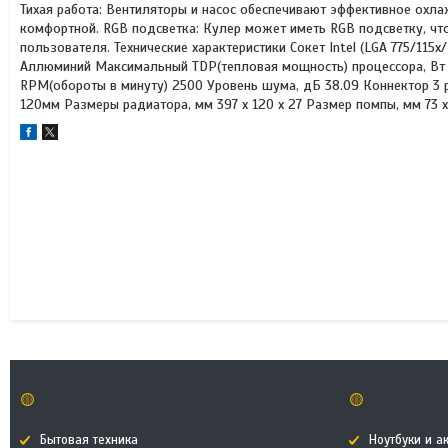
Тихая работа: Вентиляторы и насос обеспечивают эффективное охл
комфортной. RGB подсветка: Кулер может иметь RGB подсветку, что
пользователя. Технические характеристики Сокет Intel (LGA 775
Аллюминий Максимальный TDP(тепловая мощность) процессора, Вт 3
RPM(обороты в минуту) 2500 Уровень шума, дБ 38.09 Коннектор 3 p
120мм Размеры радиатора, мм 397 х 120 х 27 Размер помпы, мм 73 х
🟡
🟡
Бытовая техника
Ноутбуки и а