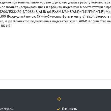
аждение при минимальном уровне шума, что делает работу компьютера
 позволяет настраивать цвет и эффекты подсветки в соответствии с п
/115x/1200/1366/2011/2066) & AMD (AM5/AM4/AM3/AM2/FM1/FM2/FM3) Ма
00 Воздушный поток, CFM(кубические футы в минуту) 95.34 Скорость 
in, 4 pin Коннектор подключения подсветки 3pin + ARGB Количество ве
 86 х 51
🟡
ксессуары
Планшеты