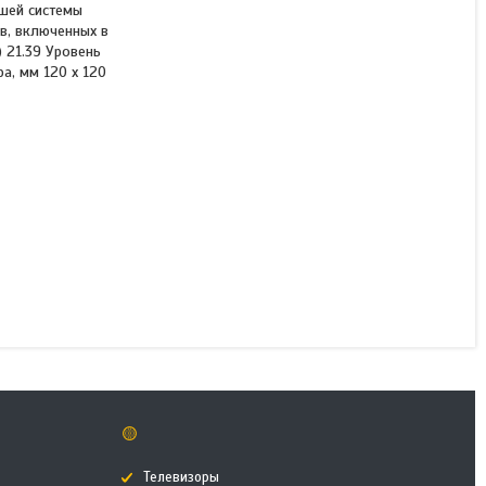
ашей системы
в, включенных в
 21.39 Уровень
а, мм 120 x 120
Комплект кулеров для
компьютерного корпуса
1STPLAYER FIS COMBO 3в1
В наличии
13 500 ₸
КУПИТЬ
🟡
Телевизоры