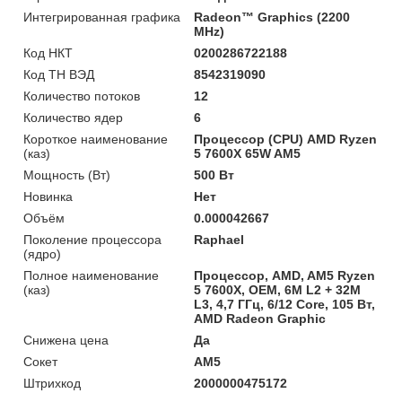
Интегрированная графика
Radeon™ Graphics (2200
MHz)
Код НКТ
0200286722188
Код ТН ВЭД
8542319090
Количество потоков
12
Количество ядер
6
Короткое наименование
Процессор (CPU) AMD Ryzen
(каз)
5 7600X 65W AM5
Мощность (Bт)
500 Вт
Новинка
Нет
Объём
0.000042667
Поколение процессора
Raphael
(ядро)
Полное наименование
Процессор, AMD, AM5 Ryzen
(каз)
5 7600X, OEM, 6M L2 + 32M
L3, 4,7 ГГц, 6/12 Core, 105 Вт,
AMD Radeon Graphic
Снижена цена
Да
Сокет
AM5
Штрихкод
2000000475172