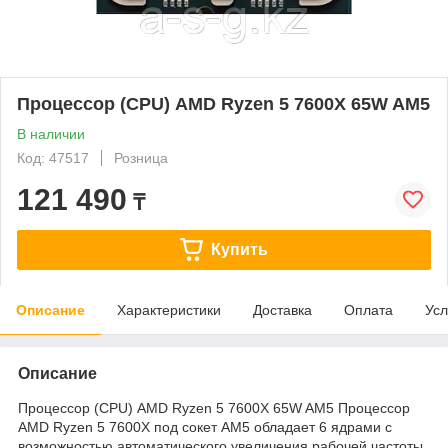
Процессор (CPU) AMD Ryzen 5 7600X 65W AM5
В наличии
Код: 47517
Розница
121 490
₸
Купить
Описание
Характеристики
Доставка
Оплата
Усл
Описание
Процессор (CPU) AMD Ryzen 5 7600X 65W AM5 Процессор
AMD Ryzen 5 7600X под сокет AM5 обладает 6 ядрами с
возможностью автоматического увеличения рабочей частоты