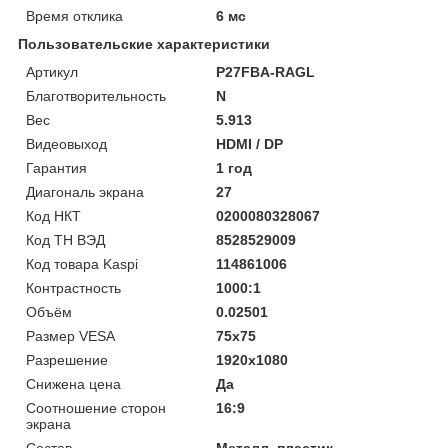
Время отклика
6 мс
Пользовательские характеристики
Артикул
P27FBA-RAGL
Благотворительность
N
Вес
5.913
Видеовыход
HDMI / DP
Гарантия
1 год
Диагональ экрана
27
Код НКТ
0200080328067
Код ТН ВЭД
8528529009
Код товара Kaspi
114861006
Контрастность
1000:1
Объём
0.02501
Размер VESA
75x75
Разрешение
1920x1080
Снижена цена
Да
Соотношение сторон
16:9
экрана
Состав
Металл, пластик