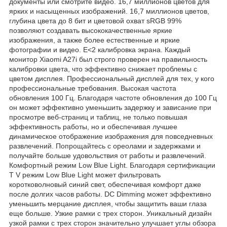
документы или смотрите видео. 16,7 миллионов цветов для
ярких и насыщенных изображений. 16,7 миллионов цветов,
глубина цвета до 8 бит и цветовой охват sRGB 99%
позволяют создавать высококачественные яркие
изображения, а также более естественные и яркие
фотографии и видео. E<2 калибровка экрана. Каждый
монитор Xiaomi A27i был строго проверен на правильность
калибровки цвета, что эффективно снижает проблемы с
цветом дисплея. Профессиональный дисплей для тех, у кого
профессиональные требования. Высокая частота
обновления 100 Гц. Благодаря частоте обновления до 100 Гц
он может эффективно уменьшить задержку и зависание при
просмотре веб-страниц и таблиц, не только повышая
эффективность работы, но и обеспечивая лучшее
динамическое отображение изображения для повседневных
развлечений. Попрощайтесь с ореолами и задержками и
получайте больше удовольствия от работы и развлечений.
Комфортный режим Low Blue Light. Благодаря сертификации
T V режим Low Blue Light может фильтровать
коротковолновый синий свет, обеспечивая комфорт даже
после долгих часов работы. DC Dimming может эффективно
уменьшить мерцание дисплея, чтобы защитить ваши глаза
еще больше. Узкие рамки с трех сторон. Уникальный дизайн
узкой рамки с трех сторон значительно улучшает углы обзора