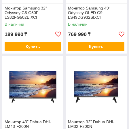
Монитор Samsung 32"
Монитор Samsung 49"
Odyssey G5 G50F
Odyssey OLED G9
LS32FG502EIXCI
LS49DG932SIXCI
В наличии
В наличии
189 990
769 990
₸
₸
Купить
Купить
Монитор 43" Dahua DHI-
Монитор 32" Dahua DHI-
LM43-F200N
LM32-F200N