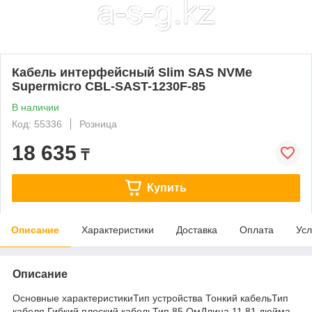
Кабель интерфейсный Slim SAS NVMe
Supermicro CBL-SAST-1230F-85
В наличии
Код: 55336
Розница
18 635
₸
Купить
Описание
Характеристики
Доставка
Оплата
Усл
Описание
Основные характеристикиТип устройства Тонкий кабельТип
кабеля Гибкий плоский кабельТип 85 ОмДлина 11,81 дюйма