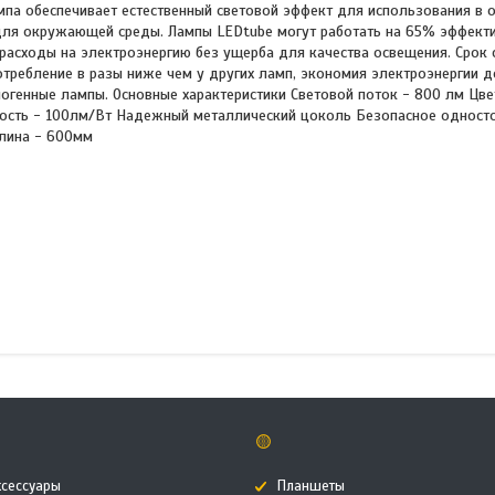
мпа обеспечивает естественный световой эффект для использования в
для окружающей среды. Лампы LEDtube могут работать на 65% эффекти
расходы на электроэнергию без ущерба для качества освещения. Срок
потребление в разы ниже чем у других ламп, экономия электроэнергии 
огенные лампы. Основные характеристики Световой поток - 800 лм Цве
вность - 100лм/Вт Надежный металлический цоколь Безопасное одност
лина - 600мм
🟡
ксессуары
Планшеты