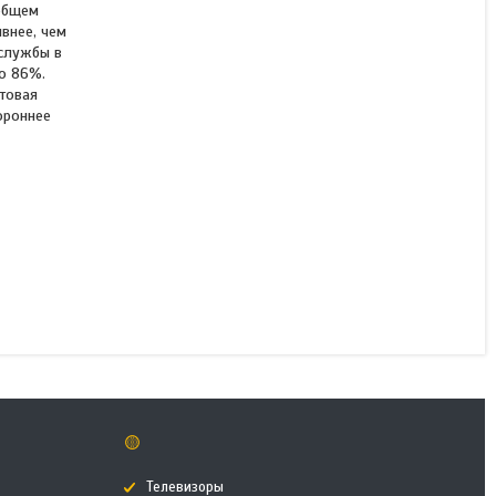
 общем
внее, чем
 службы в
до 86%.
Лампа Philips Ecofit
товая
LEDtube 600mm 8W 865
ороннее
T8 I RCA
В наличии
1 520 ₸
КУПИТЬ
🟡
Телевизоры