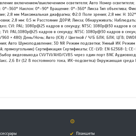
равление включением/выключением осветителя; Авто Номер осветителя; 
е: 0°–360° Наклон: 0°–90° Вращение: 0°–360° Линза Тип объектива; Фи
; 2,8 мм Максимальная диафрагма; Ф2.0 Поле зрения; 2,8 мм: H: 102°; 
ки; 2,8 мм: 0,5 м Расстояние ДОРИ; Линза; Обнаруживать; Наблюдать;
 видео; CVI: PAL: 1080p@25 кадров в секунду; NTSC: 1080p@30 кадров в с
 TVI: PAL:1080p@25 кадров в секунду; NTSC: 1080p@30 кадров в секунд
6/960 × 480) День/Ночь; Авто (ICR) / Цветной / Ч/Б БЛК; БЛК; ЦГВ; D
ления; Авто Шумоподавление; 3D NR Режим подсветки; Умный ИК Режи
, прямоугольник) Сертификация Сертификаты; CE-LVD: EN 62368-1; CE-
; Выбор видеовыхода CVI/TVI/AHD/CVBS через один порт BNC Аудиовход;
Макс. 2,6 Вт (12 В постоянного тока, ИК-подсветка) Окружающая среда
🟡
ксессуары
Планшеты