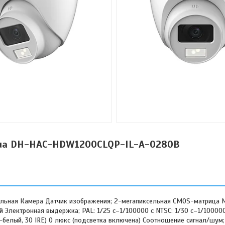
ua DH-HAC-HDW1200CLQP-IL-A-0280B
ьная Камера Датчик изображения; 2-мегапиксельная CMOS-матрица 
ый Электронная выдержка; PAL: 1/25 с–1/100000 с NTSC: 1/30 с–1/1000
но-белый, 30 IRE) 0 люкс (подсветка включена) Соотношение сигнал/шум