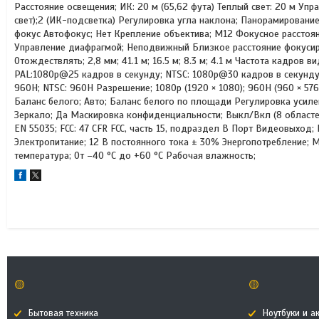
Расстояние освещения; ИК: 20 м (65,62 фута) Теплый свет: 20 м Уп
свет);2 (ИК-подсветка) Регулировка угла наклона; Панорамировани
фокус Автофокус; Нет Крепление объектива; М12 Фокусное расстояние
Управление диафрагмой; Неподвижный Близкое расстояние фокусиров
Отождествлять; 2,8 мм; 41.1 м; 16.5 м; 8.3 м; 4.1 м Частота кадров
PAL:1080p@25 кадров в секунду; NTSC: 1080p@30 кадров в секунду;
960H; NTSC: 960H Разрешение; 1080p (1920 × 1080); 960H (960 × 57
Баланс белого; Авто; Баланс белого по площади Регулировка уси
Зеркало; Да Маскировка конфиденциальности; Выкл/Вкл (8 областей
EN 55035; FCC: 47 CFR FCC, часть 15, подраздел B Порт Видеовыход
Электропитание; 12 В постоянного тока ± 30% Энергопотребление; 
температура; От –40 °C до +60 °C Рабочая влажность;
🟡
🟡
Бытовая техника
Ноутбуки и а