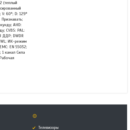
2 (теплый
ксированный
V: 60°; D: 129°
 Признавать;
HDCVI видеокамера Dahua
екунду; AHD:
DH-HAC-HDW1200CLQP-
у; CVBS: PAL:
IL-A-0280B
WDR ДДР; DWDR
м WL; ИК-режим
EMC: EN 55032;
 1 канал Сила
В наличии
 Рабочая
18 420 ₸
КУПИТЬ
🟡
Телевизоры